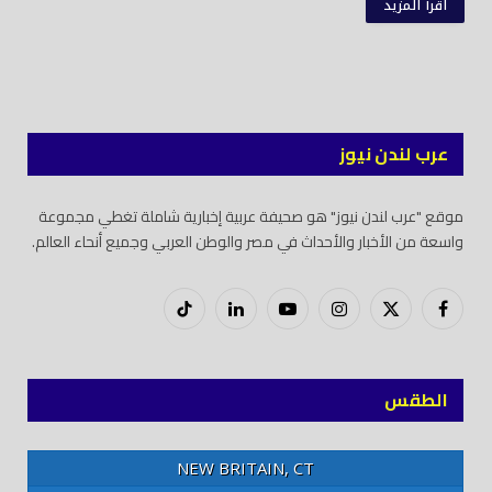
اقرأ المزيد
عرب لندن نيوز
موقع "عرب لندن نيوز" هو صحيفة عربية إخبارية شاملة تغطي مجموعة
واسعة من الأخبار والأحداث في مصر والوطن العربي وجميع أنحاء العالم.
فيسبوك
X
إنستغرام
يوتيوب
لينكدود
تيك
(Twitter)
توك
الطقس
NEW BRITAIN, CT