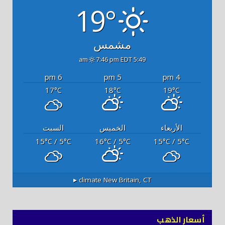
19°
مشمس
7:46 pm EDT
5:49 am
6 pm
5 pm
4 pm
17
18
19
°C
°C
°C
الأربعاء
الخميس
السبت
15
/ 5
16
/ 5
15
/ 5
°C
°C
°C
°C
°C
°C
climate ▸
New Britain, CT
أسعار الذهب