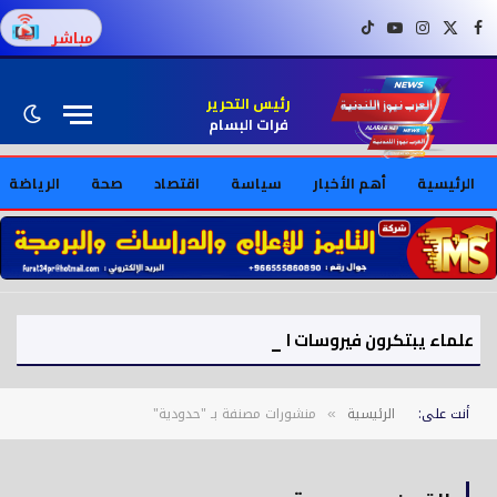
فيسبوك
X (Twitter)
إنستغرام
يوتيوب
تيك توك
مباشر
رئيس التحرير
فرات البسام
الرئيسية
أهم الأخبار
سياسة
اقتصاد
صحة
الرياضة
علماء يبتكرون فيروسات اصطناعية بالذكاء الاصطناعي ويثيرون مخاوف أمنية
أنت على:
الرئيسية
منشورات مصنفة بـ "حدودية"
»