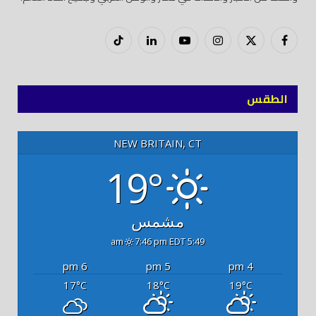
فيسبوك
X
إنستغرام
يوتيوب
لينكدود
تيك
(Twitter)
توك
الطقس
NEW BRITAIN, CT
19°
مشمس
7:46 pm EDT
5:49 am
6 pm
5 pm
4 pm
17
18
19
°C
°C
°C