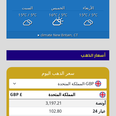
الأربعاء
الخميس
السبت
15
/ 5
16
/ 5
15
/ 5
°C
°C
°C
°C
°C
°C
climate ▸
New Britain, CT
أسعار الذهب