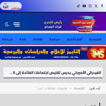
فيسبوك
X (Twitter)
إنستغرام
يوتيوب
تيك توك
مباشر
رئيس التحرير
فرات البسام
الرئيسية
أهم الأخبار
سياسة
اقتصاد
صحة
الرياضة
الفيدرالي الأميركي يدرس تقليص اجتماعات الفائدة إلى 6 سنويًا
أنت على:
الرئيسية
منشورات مصنفة بـ "حجب"
»