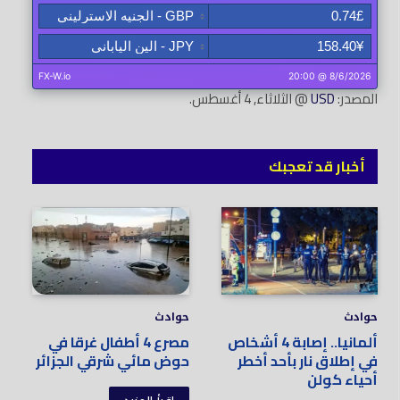
المصدر:
USD
@ الثلاثاء, 4 أغسطس.
أخبار قد تعجبك
حوادث
حوادث
ألمانيا.. إصابة 4 أشخاص
مصرع 4 أطفال غرقا في
في إطلاق نار بأحد أخطر
حوض مائي شرقي الجزائر
أحياء كولن