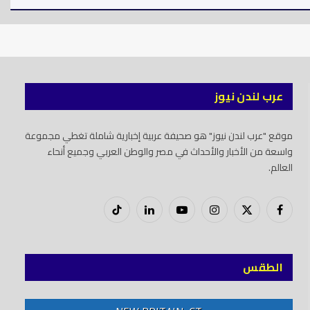
عرب لندن نيوز
موقع "عرب لندن نيوز" هو صحيفة عربية إخبارية شاملة تغطي مجموعة
واسعة من الأخبار والأحداث في مصر والوطن العربي وجميع أنحاء
العالم.
فيسبوك
X
إنستغرام
يوتيوب
لينكدود
تيك
(Twitter)
توك
الطقس