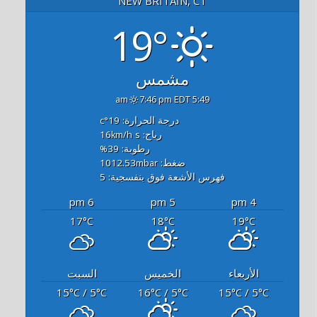
NEW BRITAIN, CT
19°
مشمس
7:46 pm EDT
5:49 am
درجة الحرارة: 19
°c
رياح: 16
s
km/h
رطوبة: 39
%
ضغط: 1012.53
mbar
فهرس الأشعة فوق بنفسجية: 5
6 pm
5 pm
4 pm
17
18
19
°C
°C
°C
الأربعاء
الخميس
السبت
15
/ 5
16
/ 5
15
/ 5
°C
°C
°C
°C
°C
°C