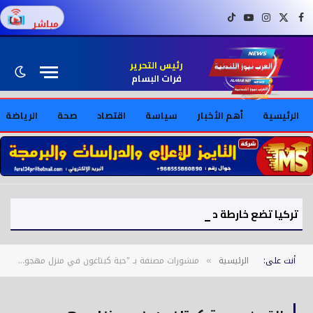
فيسبوك
X (Twitter)
إنستغرام
يوتيوب
تيك توك
مباشر
رئيس التحرير
فرات البسام
الرئيسية
أهم الأخبار
سياسة
اقتصاد
صحة
الرياضة
تركيا تضع خارطة طريق لعودة السوريين إلى بلادهم
أنت على:
الرئيسية
منشورات مصنفة بـ "حبة كبتاغون في منزل مهجور ببلدة حوش تل صفية – بعلبك"
»