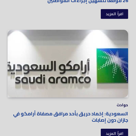
26 موقعا لتسهيل إجراءات المواطنين
اقرأ المزيد
حوادث
السعودية: إخماد حريق بأحد مرافق مصفاة أرامكو في
جازان دون إصابات
اقرأ المزيد