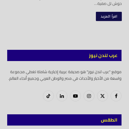
حوش تل صفية…
اقرأ المزيد
عرب لندن نيوز
موقع "عرب لندن نيوز" هو صحيفة عربية إخبارية شاملة تغطي مجموعة
واسعة من الأخبار والأحداث في مصر والوطن العربي وجميع أنحاء العالم.
فيسبوك
X
إنستغرام
يوتيوب
لينكدود
تيك
(Twitter)
توك
الطقس