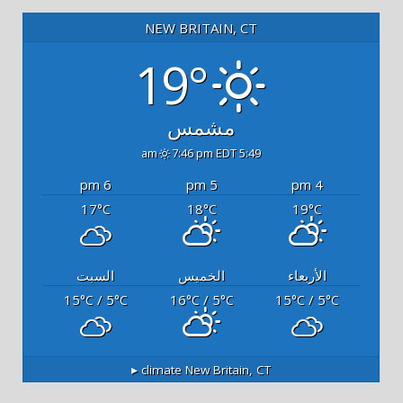
NEW BRITAIN, CT
19°
مشمس
7:46 pm EDT
5:49 am
6 pm
5 pm
4 pm
17
18
19
°C
°C
°C
الأربعاء
الخميس
السبت
15
/ 5
16
/ 5
15
/ 5
°C
°C
°C
°C
°C
°C
climate ▸
New Britain, CT