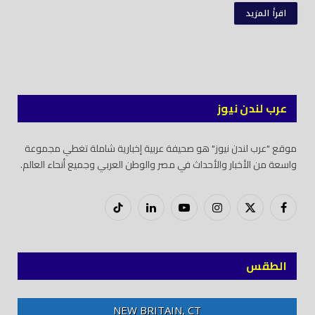
اقرأ المزيد
عرب لندن نيوز
موقع "عرب لندن نيوز" هو صحيفة عربية إخبارية شاملة تغطي مجموعة
واسعة من الأخبار والأحداث في مصر والوطن العربي وجميع أنحاء العالم.
فيسبوك
X
إنستغرام
يوتيوب
لينكدود
تيك
(Twitter)
توك
الطقس
NEW BRITAIN, CT