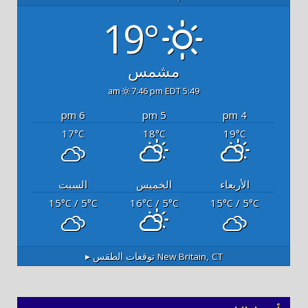
19°
مشمس
7:46 pm EDT
5:49 am
6 pm
5 pm
4 pm
17
18
19
°C
°C
°C
الأربعاء
الخميس
السبت
15
/ 5
16
/ 5
15
/ 5
°C
°C
°C
°C
°C
°C
New Britain, CT
توقعات الطقس ▸