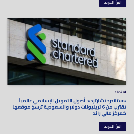
اقرأ المزيد
اقتصاد
«ستاندرد تشارترد»: أصول التمويل الإسلامي عالمياً
تقترب من 6 تريليونات دولار والسعودية ترسخ موقعها
كمركز مالي رائد
اقرأ المزيد