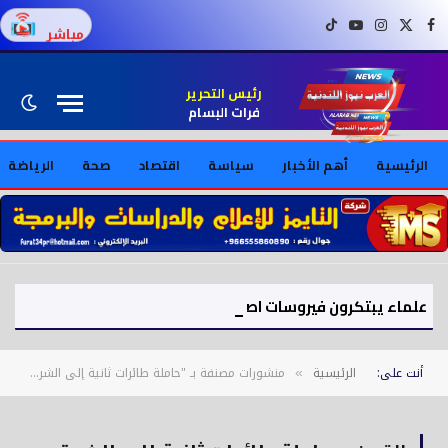
فيسبوك
X (Twitter)
إنستغرام
يوتيوب
تيك توك
مباشر
رئيس التحرير
فرات البسام
الرئيسية
أهم الأخبار
سياسة
اقتصاد
صحة
الرياضة
علماء يبتكرون فيروسات اصطناعية بالذكاء الاصطناعي ويثيرون مخاوف أمنية
أنت على:
الرئيسية
منشورات مصنفة بـ "حاملة طائرات ثانية إلى الشرق الأوسط"
»