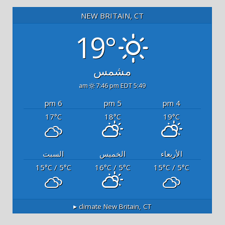
NEW BRITAIN, CT
19°
مشمس
7:46 pm EDT
5:49 am
6 pm
5 pm
4 pm
17
18
19
°C
°C
°C
الأربعاء
الخميس
السبت
15
/ 5
16
/ 5
15
/ 5
°C
°C
°C
°C
°C
°C
climate ▸
New Britain, CT