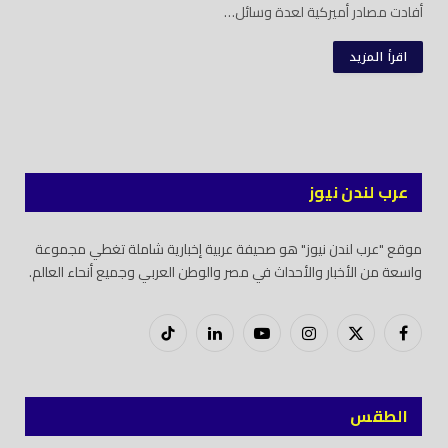
أفادت مصادر أميركية لعدة وسائل…
اقرأ المزيد
عرب لندن نيوز
موقع "عرب لندن نيوز" هو صحيفة عربية إخبارية شاملة تغطي مجموعة
واسعة من الأخبار والأحداث في مصر والوطن العربي وجميع أنحاء العالم.
فيسبوك
X
إنستغرام
يوتيوب
لينكدود
تيك
(Twitter)
توك
الطقس