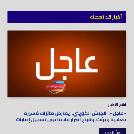
أخبار قد تعجبك
أهم الأخبار
«عاجل».. الجيش الكويتي: يعترض طائرات مُسيرة
معادية ويؤكد وقوع أضرار مادية دون تسجيل إصابات
اقرأ المزيد