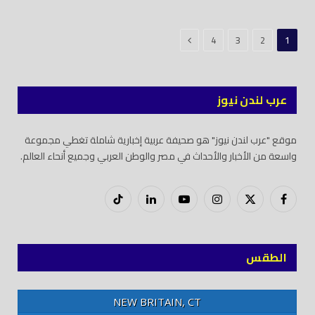
التالي
4
3
2
1
عرب لندن نيوز
موقع "عرب لندن نيوز" هو صحيفة عربية إخبارية شاملة تغطي مجموعة
واسعة من الأخبار والأحداث في مصر والوطن العربي وجميع أنحاء العالم.
فيسبوك
X
إنستغرام
يوتيوب
لينكدود
تيك
(Twitter)
توك
الطقس
NEW BRITAIN, CT