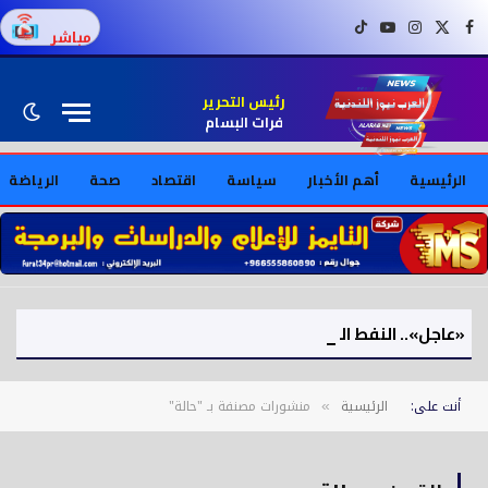
فيسبوك
X (Twitter)
إنستغرام
يوتيوب
تيك توك
مباشر
رئيس التحرير
فرات البسام
الرئيسية
أهم الأخبار
سياسة
اقتصاد
صحة
الرياضة
«عاجل».. النفط العراقية: العمل جارٍ لإخماد حريق بحقل الأحدب والدخان لم يسفر عن تسرب غازات سامة
أنت على:
الرئيسية
منشورات مصنفة بـ "حالة"
»