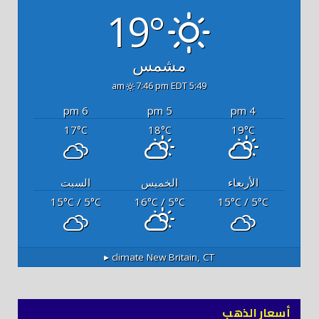
19°
مشمس
7:46 pm EDT
5:49 am
6 pm
5 pm
4 pm
17
18
19
°C
°C
°C
الأربعاء
الخميس
السبت
15
/ 5
16
/ 5
15
/ 5
°C
°C
°C
°C
°C
°C
climate ▸
New Britain, CT
أسعار الذهب