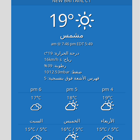
NEW BRITAIN, CT
19°
مشمس
7:46 pm EDT
5:49 am
درجة الحرارة: 19
°c
رياح: 16
s
km/h
رطوبة: 39
%
ضغط: 1012.53
mbar
فهرس الأشعة فوق بنفسجية: 5
6 pm
5 pm
4 pm
17
18
19
°C
°C
°C
الأربعاء
الخميس
السبت
15
/ 5
16
/ 5
15
/ 5
°C
°C
°C
°C
°C
°C