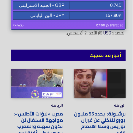
المصدر:
USD
@ الأحد, 2 أغسطس.
أخبار قد تعجبك
الرياضة
الرياضة
برشلونة: يحدد 55 مليون
مدرب «لبؤات الأطلس»:
يورو للتخلي عن فيران
مواجهة السنغال لن
توريس وسط اهتمام
تكون سهلة والمغرب
قاري
يسير بخطى ثابتة نحو