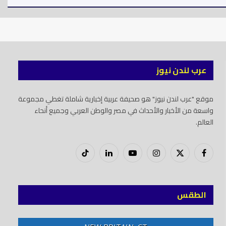
عرب لندن نيوز
موقع "عرب لندن نيوز" هو صحيفة عربية إخبارية شاملة تغطي مجموعة
واسعة من الأخبار والأحداث في مصر والوطن العربي وجميع أنحاء
العالم.
فيسبوك
X
إنستغرام
يوتيوب
لينكدود
تيك
(Twitter)
توك
الطقس