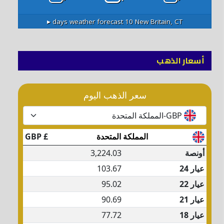
10 days weather forecast ▸
New Britain, CT
أسعار الذهب