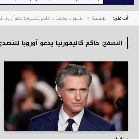
أنت على:
الرئيسية
منشورات مصنفة بـ "حاكم كاليفورنيا يدعو أوروبا
»
التصفح:
حاكم كاليفورنيا يدعو أوروبا للتص
سياسة