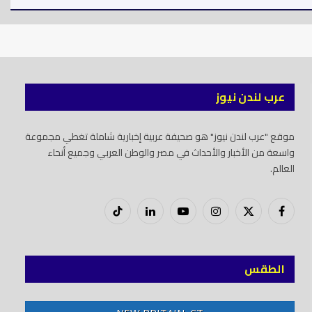
عرب لندن نيوز
موقع "عرب لندن نيوز" هو صحيفة عربية إخبارية شاملة تغطي مجموعة
واسعة من الأخبار والأحداث في مصر والوطن العربي وجميع أنحاء
العالم.
فيسبوك
X
إنستغرام
يوتيوب
لينكدود
تيك
(Twitter)
توك
الطقس