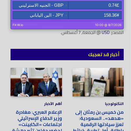
المصدر:
USD
@ الجمعة, 7 أغسطس.
أخبار قد تعجبك
التكنولوجيا
أهم الأخبار
من خميس بن رمثان إلى
الإعلام العبري: مغادرة
«هدهد».. السعودية:
وزير الدفاع الإسرائيلي
تعزز سيادتها الرقمية
اجتماعات «الكابينت»
بإطلاق أول تطبيق خرائط
لحضور حفلين تثير دهشة