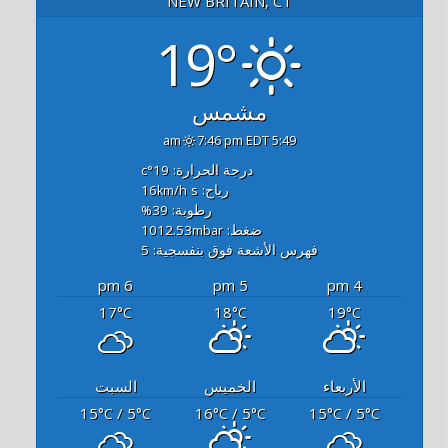
NEW BRITAIN, CT
19°
مشمس
7:46 pm EDT
5:49 am
درجة الحرارة: 19
°c
رياح: 16
s
km/h
رطوبة: 39
%
ضغط: 1012.53
mbar
فهرس الأشعة فوق بنفسجية: 5
6 pm
5 pm
4 pm
17
18
19
°C
°C
°C
الأربعاء
الخميس
السبت
15
/ 5
16
/ 5
15
/ 5
°C
°C
°C
°C
°C
°C