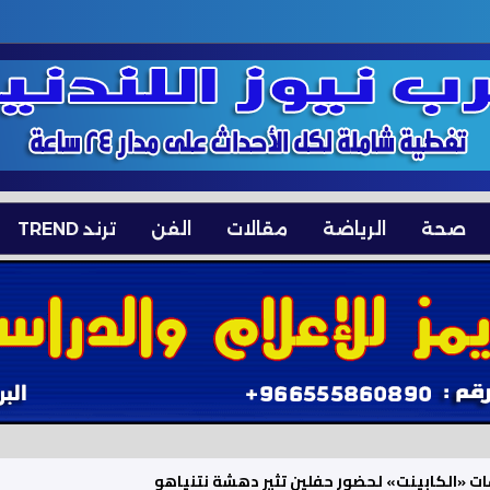
صحة
الرياضة
مقالات
الفن
ترند TREND
اعات «الكابينت» لحضور حفلين تثير دهشة نتنياهو