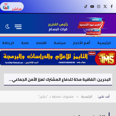
فيسبوك
X (Twitter)
إنستغرام
يوتيوب
تيك توك
مباشر
رئيس التحرير
فرات البسام
الرئيسية
أهم الأخبار
سياسة
اقتصاد
صحة
الرياضة
البحرين: اتفاقية مكة للدفاع المشترك تعزز الأمن الجماعي لدول الخليج
أنت على:
الرئيسية
منشورات مصنفة بـ "جيلين"
»