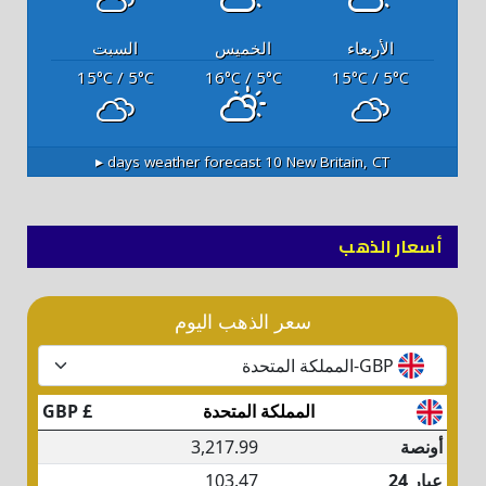
الأربعاء
الخميس
السبت
15
/ 5
16
/ 5
15
/ 5
°C
°C
°C
°C
°C
°C
10 days weather forecast ▸
New Britain, CT
أسعار الذهب