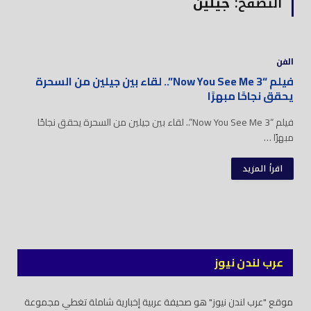
التصفح:
جيلين
الفن
فيلم “Now You See Me 3”.. لقاء بين جيلين من السحرة
يحقق نجاحًا مبهرًا
فيلم “Now You See Me 3”.. لقاء بين جيلين من السحرة يحقق نجاحًا
مبهرًا …
اقرأ المزيد
عرب لندن نيوز
موقع "عرب لندن نيوز" هو صحيفة عربية إخبارية شاملة تغطي مجموعة