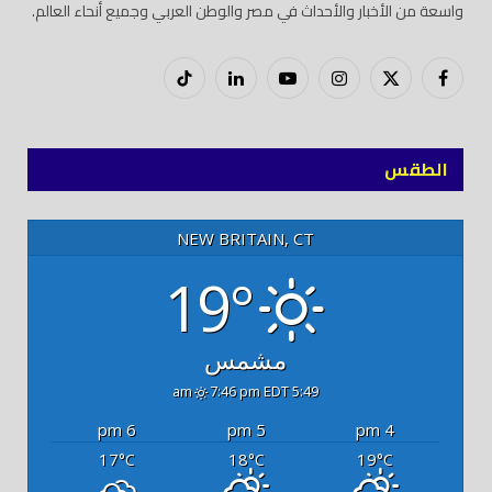
واسعة من الأخبار والأحداث في مصر والوطن العربي وجميع أنحاء العالم.
فيسبوك
X
إنستغرام
يوتيوب
لينكدود
تيك
(Twitter)
توك
الطقس
NEW BRITAIN, CT
19°
مشمس
7:46 pm EDT
5:49 am
6 pm
5 pm
4 pm
17
18
19
°C
°C
°C