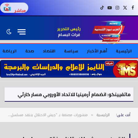
فيسبوك
X (Twitter)
إنستغرام
يوتيوب
تيك توك
مباشر
رئيس التحرير
فرات البسام
الرئيسية
أهم الأخبار
سياسة
اقتصاد
صحة
الرياضة
ماتفيينكو: انضمام أرمينيا للاتحاد الأوروبي مسار كارثي
أنت على:
الرئيسية
منشورات مصنفة بـ "جيش الاحتلال ينتقد مسلسل “صحاب الأرض” ويهاجمه لتقديمه رواية غير دقيقة"
»