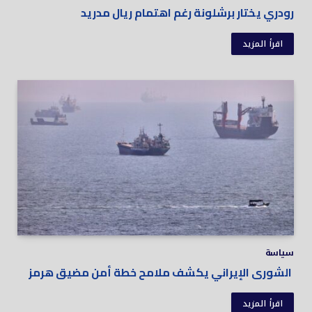
رودري يختار برشلونة رغم اهتمام ريال مدريد
اقرأ المزيد
سياسة
الشورى الإيراني يكشف ملامح خطة أمن مضيق هرمز
اقرأ المزيد