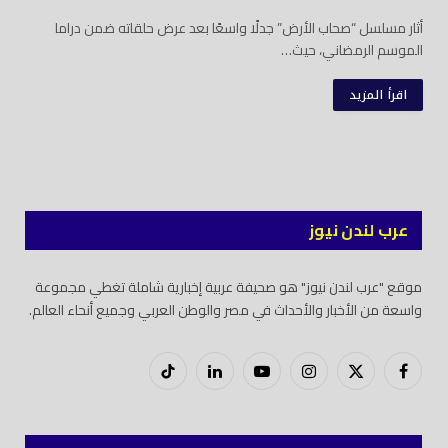
أثار مسلسل “صحاب الأرض” جدلًا واسعًا بعد عرض حلقاته ضمن دراما
الموسم الرمضاني، حيث…
اقرأ المزيد
عرب لندن نيوز
موقع "عرب لندن نيوز" هو صحيفة عربية إخبارية شاملة تغطي مجموعة
واسعة من الأخبار والأحداث في مصر والوطن العربي وجميع أنحاء العالم.
فيسبوك
X
إنستغرام
يوتيوب
لينكدود
تيك
(Twitter)
توك