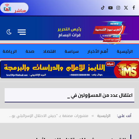
فيسبوك
X (Twitter)
إنستغرام
يوتيوب
تيك توك
مباشر
رئيس التحرير
فرات البسام
الرئيسية
أهم الأخبار
سياسة
اقتصاد
صحة
الرياضة
اعتقال عدد من المسؤولين في محافظة صلاح الدين بالعراق بتهم فساد
أنت على:
الرئيسية
منشورات مصنفة بـ "جيش الاحتلال الإسرائيلي يوجه إنذارًا بإخلاء مبنى في غزة قبل استهدافه"
»