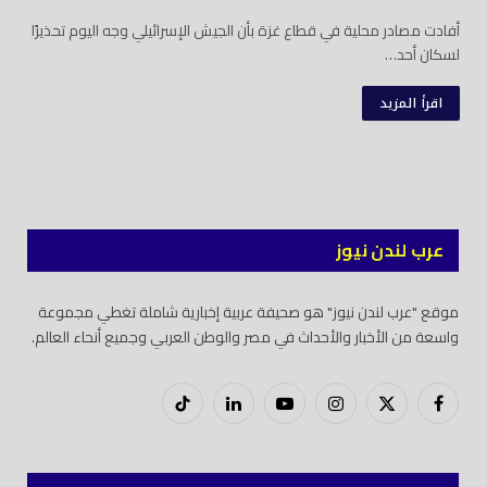
أفادت مصادر محلية في قطاع غزة بأن الجيش الإسرائيلي وجه اليوم تحذيرًا
لسكان أحد…
اقرأ المزيد
عرب لندن نيوز
موقع "عرب لندن نيوز" هو صحيفة عربية إخبارية شاملة تغطي مجموعة
واسعة من الأخبار والأحداث في مصر والوطن العربي وجميع أنحاء العالم.
فيسبوك
X
إنستغرام
يوتيوب
لينكدود
تيك
(Twitter)
توك