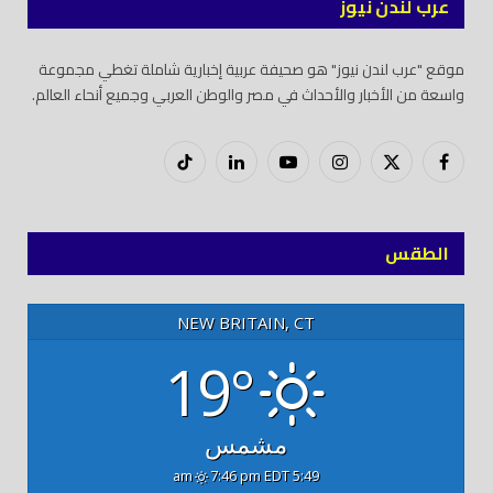
عرب لندن نيوز
موقع "عرب لندن نيوز" هو صحيفة عربية إخبارية شاملة تغطي مجموعة
واسعة من الأخبار والأحداث في مصر والوطن العربي وجميع أنحاء العالم.
فيسبوك
X
إنستغرام
يوتيوب
لينكدود
تيك
(Twitter)
توك
الطقس
NEW BRITAIN, CT
19°
مشمس
7:46 pm EDT
5:49 am