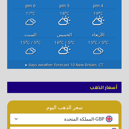
6 pm
5 pm
4 pm
17
18
19
°C
°C
°C
الأربعاء
الخميس
السبت
15
/ 5
16
/ 5
15
/ 5
°C
°C
°C
°C
°C
°C
10 days weather forecast ▸
New Britain, CT
أسعار الذهب