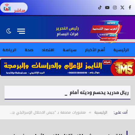
فيسبوك
X (Twitter)
إنستغرام
يوتيوب
تيك توك
مباشر
رئيس التحرير
فرات البسام
الرئيسية
أهم الأخبار
سياسة
اقتصاد
صحة
الرياضة
ريال مدريد يحسم وديته أمام فيرينكفاروشي 2-1 استعدادًا للموسم الجديد
أنت على:
الرئيسية
منشورات مصنفة بـ "جيش الاحتلال الإسرائيلي ينسف مباني سكنية في رفح وسط تصاعد التوترات"
»