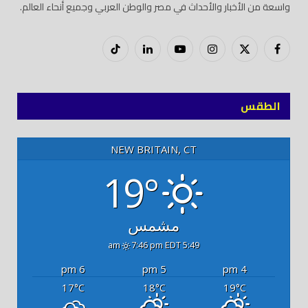
واسعة من الأخبار والأحداث في مصر والوطن العربي وجميع أنحاء العالم.
فيسبوك
X
إنستغرام
يوتيوب
لينكدود
تيك
(Twitter)
توك
الطقس
NEW BRITAIN, CT
19°
مشمس
7:46 pm EDT
5:49 am
6 pm
5 pm
4 pm
17
18
19
°C
°C
°C