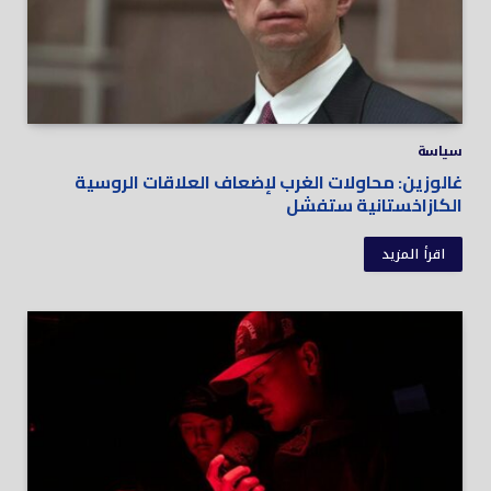
سياسة
غالوزين: محاولات الغرب لإضعاف العلاقات الروسية
الكازاخستانية ستفشل
اقرأ المزيد