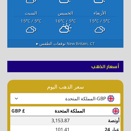
الأربعاء
الخميس
السبت
15
/ 5
16
/ 5
15
/ 5
°C
°C
°C
°C
°C
°C
New Britain, CT
توقعات الطقس ▸
أسعار الذهب