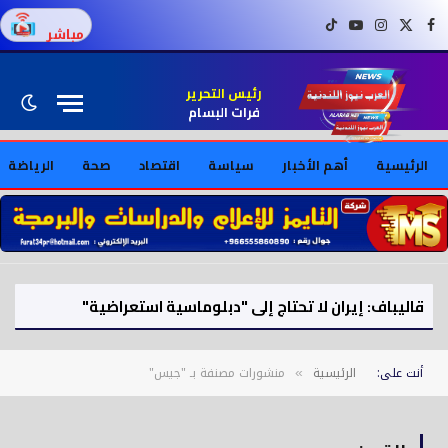
فيسبوك
X (Twitter)
إنستغرام
يوتيوب
تيك توك
مباشر
رئيس التحرير
فرات البسام
الرئيسية
أهم الأخبار
سياسة
اقتصاد
صحة
الرياضة
قاليباف: إيران لا تحتاج إلى "دبلوماسية استعراضية"
أنت على:
الرئيسية
منشورات مصنفة بـ "جيس"
»