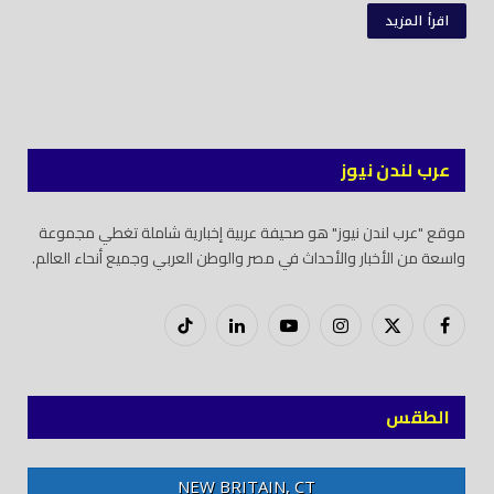
اقرأ المزيد
عرب لندن نيوز
موقع "عرب لندن نيوز" هو صحيفة عربية إخبارية شاملة تغطي مجموعة
واسعة من الأخبار والأحداث في مصر والوطن العربي وجميع أنحاء العالم.
فيسبوك
X
إنستغرام
يوتيوب
لينكدود
تيك
(Twitter)
توك
الطقس
NEW BRITAIN, CT