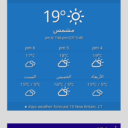
19°
مشمس
7:46 pm EDT
5:49 am
6 pm
5 pm
4 pm
17
18
19
°C
°C
°C
الأربعاء
الخميس
السبت
15
/ 5
16
/ 5
15
/ 5
°C
°C
°C
°C
°C
°C
10 days weather forecast ▸
New Britain, CT