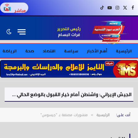
فيسبوك
X (Twitter)
إنستغرام
يوتيوب
تيك توك
مباشر
رئيس التحرير
فرات البسام
الرئيسية
أهم الأخبار
سياسة
اقتصاد
صحة
الرياضة
الجيش الإيراني: واشنطن أمام خيار القبول بالوضع الحالي في مضيق هرمز
أنت على:
الرئيسية
منشورات مصنفة بـ "جيسوس"
»