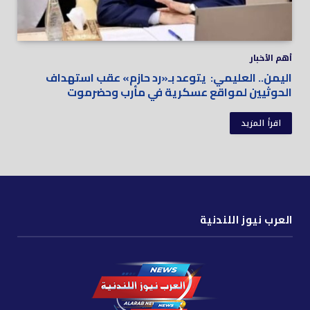
أهم الأخبار
اليمن.. العليمي: يتوعد بـ«رد حازم» عقب استهداف
الحوثيين لمواقع عسكرية في مأرب وحضرموت
اقرأ المزيد
العرب نيوز اللندنية