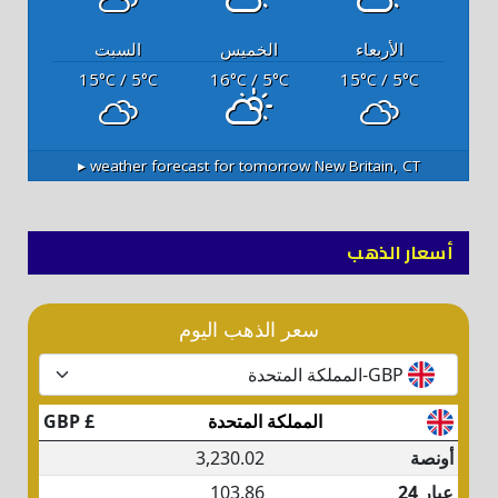
الأربعاء
الخميس
السبت
15
/ 5
16
/ 5
15
/ 5
°C
°C
°C
°C
°C
°C
weather forecast for tomorrow ▸
New Britain, CT
أسعار الذهب