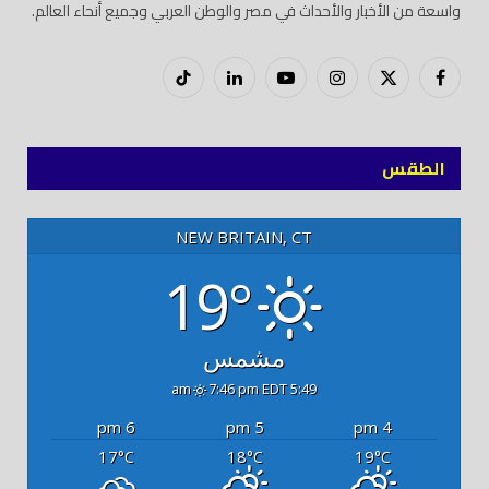
واسعة من الأخبار والأحداث في مصر والوطن العربي وجميع أنحاء العالم.
فيسبوك
X
إنستغرام
يوتيوب
لينكدود
تيك
(Twitter)
توك
الطقس
NEW BRITAIN, CT
19°
مشمس
7:46 pm EDT
5:49 am
6 pm
5 pm
4 pm
17
18
19
°C
°C
°C