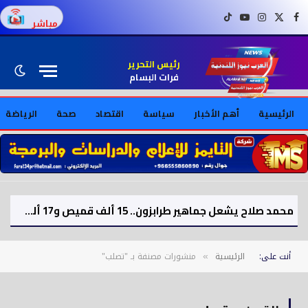
فيسبوك
X (Twitter)
إنستغرام
يوتيوب
تيك توك
مباشر
رئيس التحرير
فرات البسام
الرئيسية
أهم الأخبار
سياسة
اقتصاد
صحة
الرياضة
محمد صلاح يشعل جماهير طرابزون.. 15 ألف قميص و17 ألف تذكرة موسمية بعد الصفقة
أنت على:
الرئيسية
منشورات مصنفة بـ "تصلب"
»