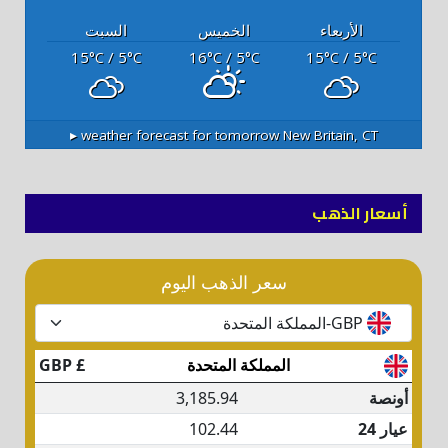
الأربعاء
الخميس
السبت
15
/ 5
16
/ 5
15
/ 5
°C
°C
°C
°C
°C
°C
weather forecast for tomorrow ▸
New Britain, CT
أسعار الذهب