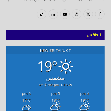
فيسبوك
X
إنستغرام
يوتيوب
لينكدود
تيك
(Twitter)
توك
الطقس
NEW BRITAIN, CT
19°
مشمس
7:46 pm EDT
5:49 am
6 pm
5 pm
4 pm
17
18
19
°C
°C
°C