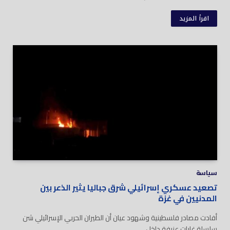
اقرأ المزيد
سياسة
تصعيد عسكري إسرائيلي شرق جباليا يثير الذعر بين
المدنيين في غزة
أفادت مصادر فلسطينية وشهود عيان أن الطيران الحربي الإسرائيلي شن
سلسلة غارات عنيفة داخل…