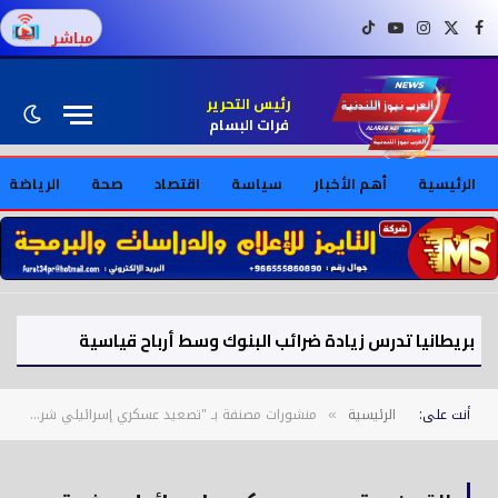
فيسبوك
X (Twitter)
إنستغرام
يوتيوب
تيك توك
مباشر
رئيس التحرير
فرات البسام
الرئيسية
أهم الأخبار
سياسة
اقتصاد
صحة
الرياضة
بريطانيا تدرس زيادة ضرائب البنوك وسط أرباح قياسية
أنت على:
الرئيسية
منشورات مصنفة بـ "تصعيد عسكري إسرائيلي شرق جباليا يثير الذعر بين المدنيين في غزة"
»