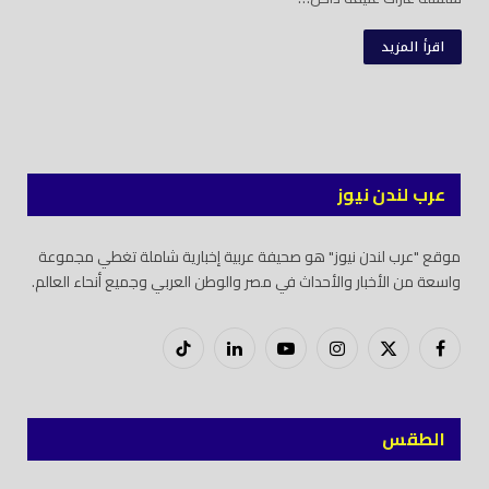
اقرأ المزيد
عرب لندن نيوز
موقع "عرب لندن نيوز" هو صحيفة عربية إخبارية شاملة تغطي مجموعة
واسعة من الأخبار والأحداث في مصر والوطن العربي وجميع أنحاء العالم.
فيسبوك
X
إنستغرام
يوتيوب
لينكدود
تيك
(Twitter)
توك
الطقس