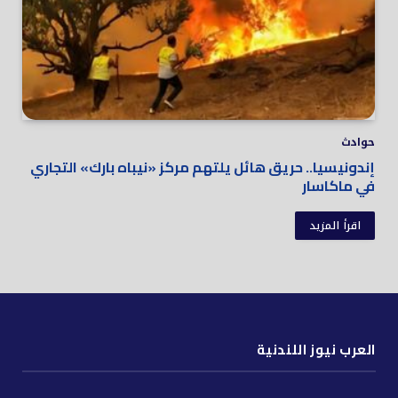
حوادث
إندونيسيا.. حريق هائل يلتهم مركز «نيباه بارك» التجاري
في ماكاسار
اقرأ المزيد
العرب نيوز اللندنية