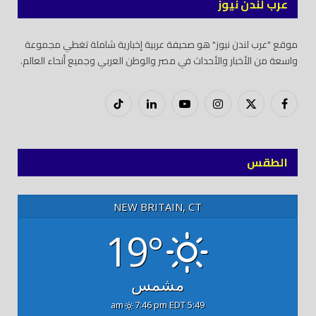
عرب لندن نيوز
موقع "عرب لندن نيوز" هو صحيفة عربية إخبارية شاملة تغطي مجموعة
واسعة من الأخبار والأحداث في مصر والوطن العربي وجميع أنحاء العالم.
فيسبوك
X
إنستغرام
يوتيوب
لينكدود
تيك
(Twitter)
توك
الطقس
NEW BRITAIN, CT
19°
مشمس
7:46 pm EDT
5:49 am