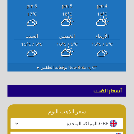
6 pm
5 pm
4 pm
17
18
19
°C
°C
°C
الأربعاء
الخميس
السبت
15
/ 5
16
/ 5
15
/ 5
°C
°C
°C
°C
°C
°C
New Britain, CT
توقعات الطقس ▸
أسعار الذهب