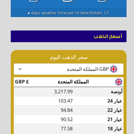
10 days weather forecast ▸
New Britain, CT
أسعار الذهب