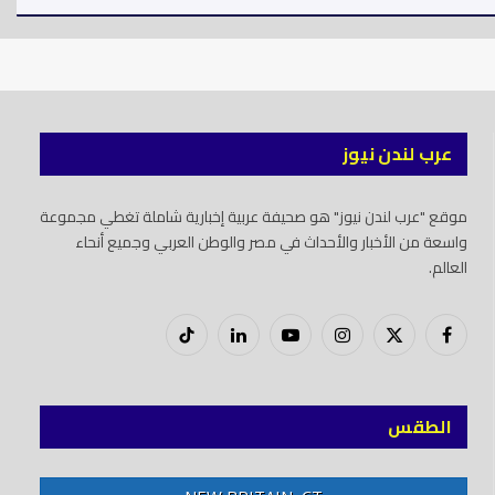
عرب لندن نيوز
موقع "عرب لندن نيوز" هو صحيفة عربية إخبارية شاملة تغطي مجموعة
واسعة من الأخبار والأحداث في مصر والوطن العربي وجميع أنحاء
العالم.
فيسبوك
X
إنستغرام
يوتيوب
لينكدود
تيك
(Twitter)
توك
الطقس