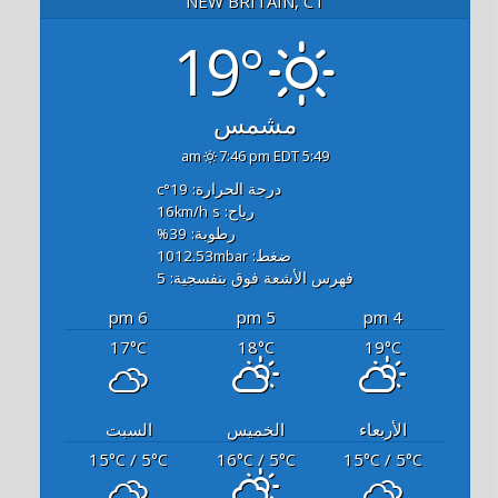
NEW BRITAIN, CT
19°
مشمس
7:46 pm EDT
5:49 am
درجة الحرارة: 19
°c
رياح: 16
s
km/h
رطوبة: 39
%
ضغط: 1012.53
mbar
فهرس الأشعة فوق بنفسجية: 5
6 pm
5 pm
4 pm
17
18
19
°C
°C
°C
الأربعاء
الخميس
السبت
15
/ 5
16
/ 5
15
/ 5
°C
°C
°C
°C
°C
°C