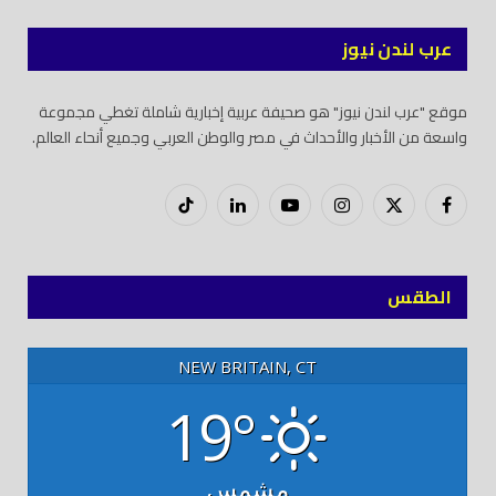
عرب لندن نيوز
موقع "عرب لندن نيوز" هو صحيفة عربية إخبارية شاملة تغطي مجموعة
واسعة من الأخبار والأحداث في مصر والوطن العربي وجميع أنحاء العالم.
فيسبوك
X
إنستغرام
يوتيوب
لينكدود
تيك
(Twitter)
توك
الطقس
NEW BRITAIN, CT
19°
مشمس