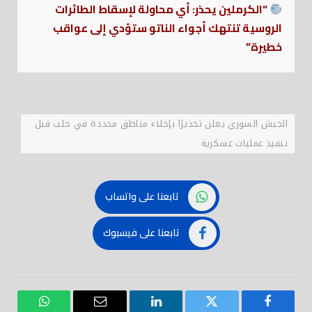
“الكرملين يحذر: أي محاولة لإسقاط الطائرات
الروسية تنتهك أجواء الناتو ستؤدي إلى عواقب
خطيرة”
الجيش السوري يعلن تحذيرًا بإخلاء مناطق محددة في حلب قبل
تنفيذ عمليات عسكرية
تابعنا على واتساب
تابعنا على فيسبوك
فيسبوك
تويتر
لينكدود
بريد
واتساب