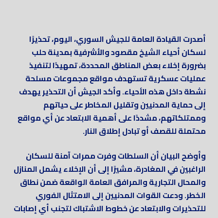
أصدرت القيادة العامة للجيش السوري، اليوم، تحذيرًا
لسكان أحياء الشيخ مقصود والأشرفية بمدينة حلب
بضرورة إخلاء بعض المناطق المحددة، تمهيدًا لتنفيذ
عمليات عسكرية تستهدف مواقع مجموعات مسلحة
نشطة داخل هذه الأحياء. وأكد الجيش أن التحذير يهدف
إلى حماية المدنيين وتقليل المخاطر على حياتهم
وممتلكاتهم، مشددًا على أهمية الابتعاد عن أي مواقع
محتملة للقصف أو تبادل إطلاق النار.
وأوضح البيان أن السلطات وفرت ممرات آمنة للسكان
الراغبين في المغادرة، مشيرًا إلى أن الإخلاء يشمل المنازل
والمحال التجارية والمرافق العامة الواقعة ضمن نطاق
الخطر. ودعت القوات المدنيين إلى الامتثال الفوري
للتحذيرات والابتعاد عن خطوط الاشتباك لتجنب أي إصابات