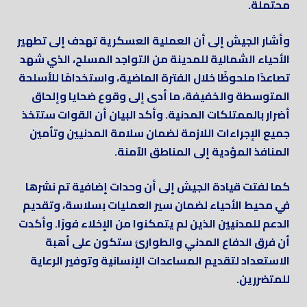
محتملة.
وأشار الجيش إلى أن العملية العسكرية تهدف إلى تطهير
الأحياء الشمالية للمدينة من التواجد المسلح، الذي شهد
تصاعدًا ملحوظًا خلال الفترة الماضية، واستخدامًا للأسلحة
المتوسطة والخفيفة، ما أدى إلى وقوع ضحايا وإلحاق
أضرار بالممتلكات المدنية. وأكد البيان أن القوات ستتخذ
جميع الإجراءات اللازمة لضمان سلامة المدنيين وتأمين
المنافذ المؤدية إلى المناطق الآمنة.
كما لفتت قيادة الجيش إلى أن وحدات إضافية تم نشرها
في محيط الأحياء لضمان سير العمليات بسلاسة، وتقديم
الدعم للمدنيين الذين لم يتمكنوا من الإخلاء فورًا. وأكدت
أن فرق الدفاع المدني والطوارئ ستكون على أهبة
الاستعداد لتقديم المساعدات الإنسانية وتوفير الرعاية
للمتضررين.