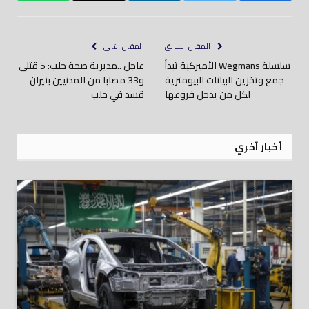
إلكتروني
المقال السابق
المقال التالي
سلسلة Wegmans الأميركية تبدأ
عاجل ..مديرية صحة حلب: 5 قتلى
جمع وتخزين البيانات البيومترية
و33 مصابا من المدنيين بنيران
لكل من يدخل فروعها
قسد في حلب
أخبار آخري