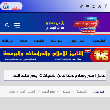
فيسبوك
X (Twitter)
إنستغرام
يوتيوب
تيك توك
مباشر
رئيس التحرير
فرات البسام
الرئيسية
أهم الأخبار
سياسة
اقتصاد
صحة
الرياضة
عاجل | مصر وقطر وتركيا تدين الانتهاكات الإسرائيلية المتواصلة في قطاع غزة
أنت على:
الرئيسية
سلايدر
أهم الأخبار
الجيش السوري يعلن تحذيرًا بإخلاء مناطق محددة في حلب قبل تنفيذ عمليات عسكرية
»
»
»