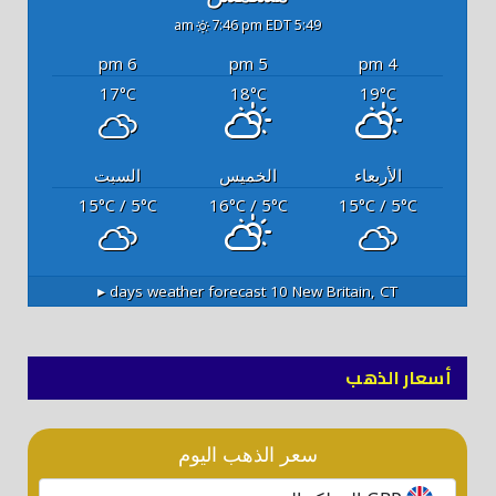
7:46 pm EDT
5:49 am
6 pm
5 pm
4 pm
17
18
19
°C
°C
°C
الأربعاء
الخميس
السبت
15
/ 5
16
/ 5
15
/ 5
°C
°C
°C
°C
°C
°C
10 days weather forecast ▸
New Britain, CT
أسعار الذهب