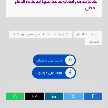
مادية كبيرة واصابات عديدة بينها احد عناصر الدفاع
المدني
السويد : طائرتان
تهاجمان السفارة الروسية في ستوكهولم
مسيرتان
تابعنا على واتساب
تابعنا على فيسبوك
فيسبوك
تويتر
لينكدود
بريد
واتساب
إلكتروني