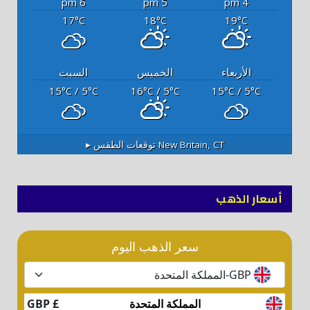
6 pm
5 pm
4 pm
17
18
19
°C
°C
°C
الأربعاء
الخميس
السبت
15
/ 5
16
/ 5
15
/ 5
°C
°C
°C
°C
°C
°C
New Britain, CT
توقعات الطقس ▸
أسعار الذهب