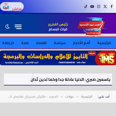
فيسبوك
X (Twitter)
إنستغرام
يوتيوب
تيك توك
مباشر
رئيس التحرير
فرات البسام
الرئيسية
أهم الأخبار
سياسة
اقتصاد
صحة
الرياضة
ياسمين صبري: الدنيا عادلة جدا وكما تدين تُدان
أنت على:
الرئيسية
حوادث
السويد : طائرتان مسيرتان تهاجمان السفارة الروسية في ستوكهولم
»
»