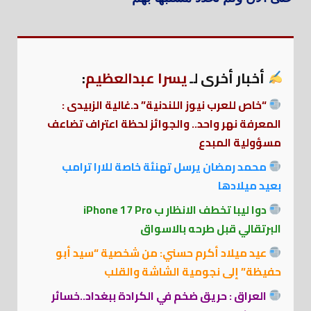
أخبار أخرى لـ
يسرا عبدالعظيم
:
“خاص للعرب نيوز اللندنية” د.غالية الزبيدى :
المعرفة نهر واحد.. والجوائز لحظة اعتراف تضاعف
مسؤولية المبدع
محمد رمضان يرسل تهنئة خاصة للارا ترامب
بعيد ميلادها
دوا ليبا تخطف الانظار ب iPhone 17 Pro
البرتقالي قبل طرحه بالاسواق
عيد ميلاد أكرم حسني: من شخصية “سيد أبو
حفيظة” إلى نجومية الشاشة والقلب
العراق : حريق ضخم في الكرادة ببغداد..خسائر