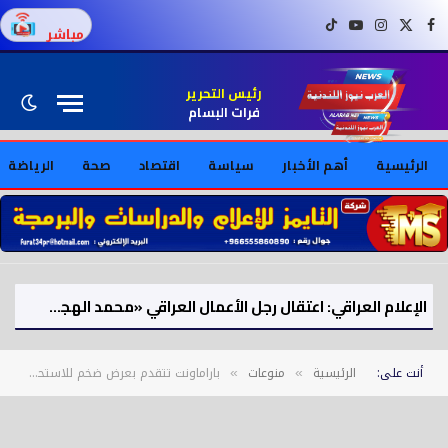
فيسبوك
X (Twitter)
إنستغرام
يوتيوب
تيك توك
مباشر
رئيس التحرير
فرات البسام
الرئيسية
أهم الأخبار
سياسة
اقتصاد
صحة
الرياضة
الإعلام العراقي: اعتقال رجل الأعمال العراقي «محمد الهجف» على خلفية قضايا وملفات فساد
أنت على:
الرئيسية
منوعات
باراماونت تتقدم بعرض ضخم للاستحواذ على وارنر براذرز بقيمة 108 مليارات دولار
»
»