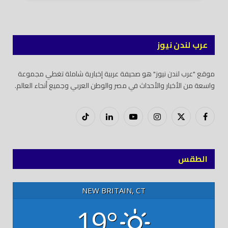
عرب لندن نيوز
موقع "عرب لندن نيوز" هو صحيفة عربية إخبارية شاملة تغطي مجموعة
واسعة من الأخبار والأحداث في مصر والوطن العربي وجميع أنحاء العالم.
فيسبوك
X
إنستغرام
يوتيوب
لينكدود
تيك
(Twitter)
توك
الطقس
NEW BRITAIN, CT
19°