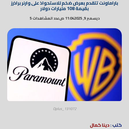
باراماونت تتقدم بعرض ضخم للاستحواذ على وارنر براذرز
بقيمة 108 مليارات دولار
ديسمبر 9, 2025
11:04 ص
عدد المشاهدات 5
Oplus_131072
كتب :
دينا كمال