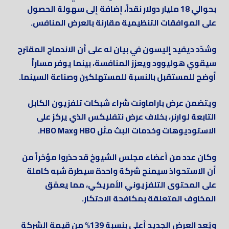
بحوالي 18 مليار دولار نقداً، إضافة إلى سهولة الحصول
على الموافقات التنظيمية مقارنة بالعرض المنافس.
وشدّد ديفيد إليسون في بيان له على أن الاندماج المقترح
سيقوي هوليوود ويعزز المنافسة، بينما يوفر مساراً
أوضح للمستقبل بالنسبة للمستهلكين وصناعة السينما.
ويتضمن عرض باراماونت شراء شبكات تلفزيون الكابل
التابعة لوارنر، بخلاف عرض نتفليكس الذي يركز على
الاستوديوهات وخدمات البث مثل HBO وHBO Max.
وكان عدد من أعضاء مجلس الشيوخ قد حذروا مؤخراً من
أن الاستحواذ سيمنح شركة واحدة سيطرة شبه كاملة
على المحتوى التلفزيوني الأمريكي، مما يعمّق
المخاوف المتعلقة بمكافحة الاحتكار.
ويُعد العرض الجديد أعلى بنسبة 139% من قيمة الشركة