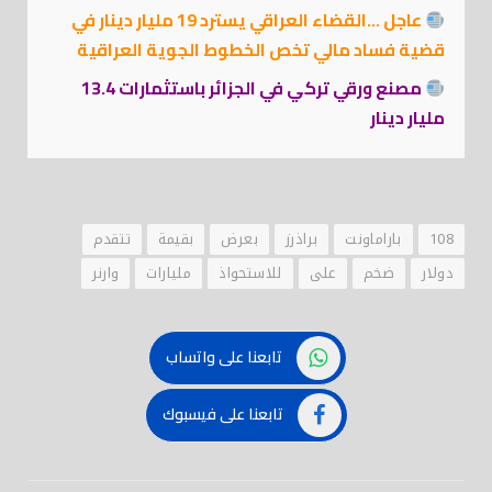
عاجل …القضاء العراقي يسترد 19 مليار دينار في
قضية فساد مالي تخص الخطوط الجوية العراقية
مصنع ورقي تركي في الجزائر باستثمارات 13.4
مليار دينار
108
باراماونت
براذرز
بعرض
بقيمة
تتقدم
دولار
ضخم
على
للاستحواذ
مليارات
وارنر
تابعنا على واتساب
تابعنا على فيسبوك