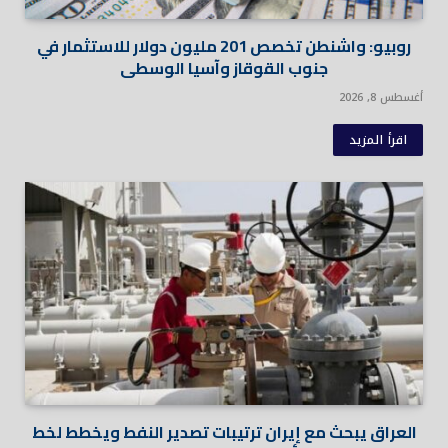
روبيو: واشنطن تخصص 201 مليون دولار للاستثمار في
جنوب القوقاز وآسيا الوسطى
أغسطس 8, 2026
اقرأ المزيد
العراق يبحث مع إيران ترتيبات تصدير النفط ويخطط لخط