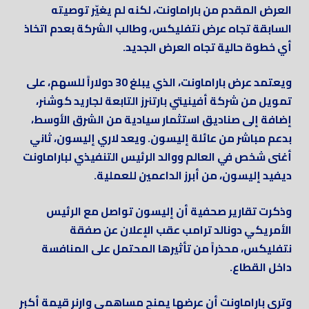
العرض المقدم من باراماونت، لكنه لم يغيّر توصيته
السابقة تجاه عرض نتفليكس، وطالب الشركة بعدم اتخاذ
أي خطوة حالية تجاه العرض الجديد.
ويعتمد عرض باراماونت، الذي يبلغ 30 دولاراً للسهم، على
تمويل من شركة أفينيتي بارتنرز التابعة لجاريد كوشنر،
إضافة إلى صناديق استثمار سيادية من الشرق الأوسط،
بدعم مباشر من عائلة إليسون. ويعد لاري إليسون، ثاني
أغنى شخص في العالم ووالد الرئيس التنفيذي لباراماونت
ديفيد إليسون، من أبرز الداعمين للعملية.
وذكرت تقارير صحفية أن إليسون تواصل مع الرئيس
الأمريكي دونالد ترامب عقب الإعلان عن صفقة
نتفليكس، محذراً من تأثيرها المحتمل على المنافسة
داخل القطاع.
وترى باراماونت أن عرضها يمنح مساهمي وارنر قيمة أكبر