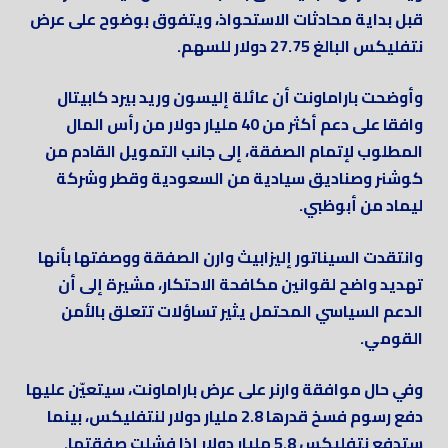
قبل بداية محادثات الاستحواذ، ويتفوق بوضوح على عرض
نتفليكس البالغ 27.75 دولار للسهم.
وأوضحت باراماونت أن عائلة إليسون وريد بيرد كابيتال
وافقا على دعم أكثر من 40 مليار دولار من رأس المال
المطلوب لإتمام الصفقة، إلى جانب التمويل القادم من
كوشنر وصناديق سيادية من السعودية وقطر وشركة
ليماد من أبوظبي.
وانتقدت السيناتور إليزابيث وارن الصفقة ووصفتها بأنها
تهديد واضح لقوانين مكافحة الاحتكار، مشيرة إلى أن
الدعم السياسي المحتمل يثير تساؤلات تتعلق بالأمن
القومي.
وفي حال موافقة وارنر على عرض باراماونت، سيتعيّن عليها
دفع رسوم فسخ قدرها 2.8 مليار دولار لنتفليكس، بينما
ستدفع نتفليكس 5.8 مليار دولار إذا فشلت صفقتها.