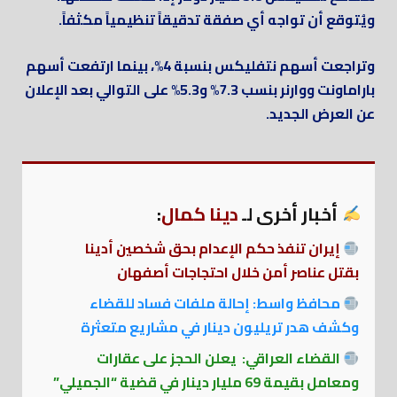
ويُتوقع أن تواجه أي صفقة تدقيقاً تنظيمياً مكثفاً.
وتراجعت أسهم نتفليكس بنسبة 4%، بينما ارتفعت أسهم
باراماونت ووارنر بنسب 7.3% و5.3% على التوالي بعد الإعلان
عن العرض الجديد.
أخبار أخرى لـ
دينا كمال
:
إيران تنفذ حكم الإعدام بحق شخصين أدينا
بقتل عناصر أمن خلال احتجاجات أصفهان
محافظ واسط: إحالة ملفات فساد للقضاء
وكشف هدر تريليون دينار في مشاريع متعثرة
القضاء العراقي: يعلن الحجز على عقارات
ومعامل بقيمة 69 مليار دينار في قضية “الجميلي”