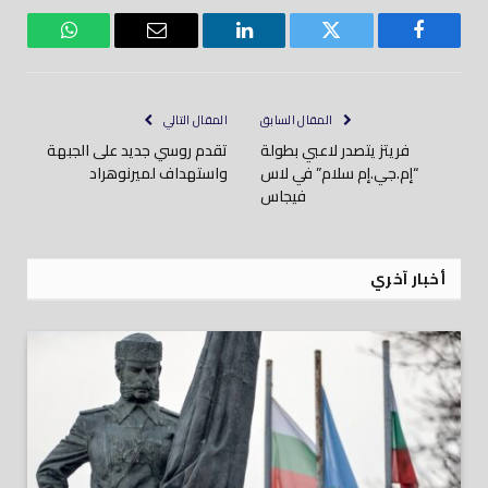
فيسبوك
تويتر
لينكدود
بريد
واتساب
إلكتروني
المقال السابق
المقال التالي
فريتز يتصدر لاعبي بطولة
تقدم روسي جديد على الجبهة
“إم.جي.إم سلام” في لاس
واستهداف لميرنوهراد
فيجاس
أخبار آخري