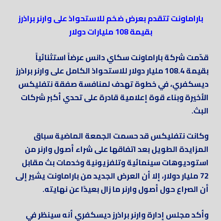
باراماونت تتقدم بعرض ضخم للاستحواذ على وارنر براذرز
بقيمة 108 مليارات دولار
قدّمت شركة باراماونت سكاي دانس عرضاً استثنائياً
بقيمة 108.4 مليار دولار للاستحواذ الكامل على وارنر براذرز
ديسكفري، في خطوة تهدف لمنافسة صفقة نتفليكس
الأخيرة وبناء قوة إعلامية قادرة على تحدي أكبر شركات
البث.
وكانت نتفليكس قد حسمت الجمعة الماضية سباق
المزايدة الطويل بعد اتفاقها على شراء أصول وارنر من
استوديوهات سينمائية وتلفزيونية وخدمات بث مقابل
72 مليار دولار، إلا أن العرض الجديد من باراماونت يشير إلى
أن الصراع حول أصول وارنر ما زال بعيدًا عن نهايته.
وأكد مجلس إدارة وارنر براذرز ديسكفري أنه سينظر في