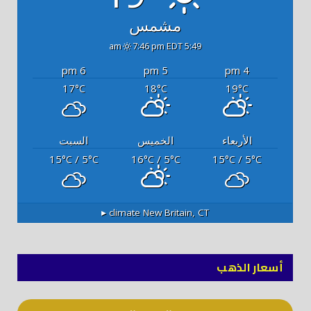
مشمس
7:46 pm EDT
5:49 am
6 pm
5 pm
4 pm
17
18
19
°C
°C
°C
الأربعاء
الخميس
السبت
15
/ 5
16
/ 5
15
/ 5
°C
°C
°C
°C
°C
°C
climate ▸
New Britain, CT
أسعار الذهب