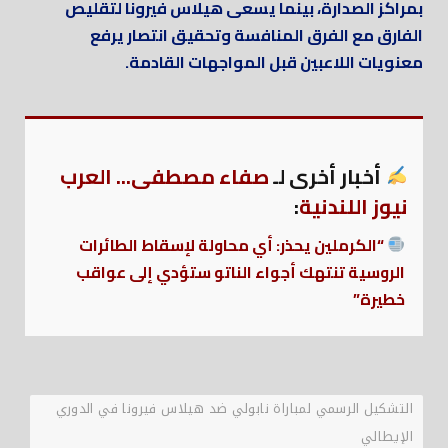
بمراكز الصدارة، بينما يسعى هيلاس فيرونا لتقليص
الفارق مع الفرق المنافسة وتحقيق انتصار يرفع
معنويات اللاعبين قبل المواجهات القادمة.
أخبار أخرى لـ
صفاء مصطفى... العرب
نيوز اللندنية
:
“الكرملين يحذر: أي محاولة لإسقاط الطائرات
الروسية تنتهك أجواء الناتو ستؤدي إلى عواقب
خطيرة”
التشكيل الرسمي لمباراة نابولي ضد هيلاس فيرونا في الدوري
الإيطالي