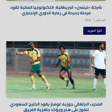
شركة «نيلسن» البريطانية: التكنولوجيا المالية تقود
مرحلة جديدة في رعاية الدوري الإنجليزي
أغسطس 7, 2026
اقرأ المزيد
المدرب البرتغالي جوزيه غوميز يقود الخليج السعودي
للفوز على هجر ويؤكد جاهزية الفريق