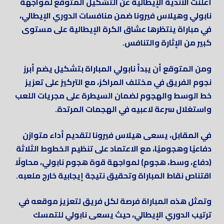
أعلنت الأندية الإيطالية عن التشكيل المتوقع لمواجهة
نابولي وهيلاس فيرونا ضمن منافسات الدوري الإيطالي،
في مباراة ينتظرها عشاق الكرة الإيطالية على مستوى
كبير من الإثارة والتنافس.
ومن المتوقع أن يبدأ نابولي المباراة بتشكيل يضم أبرز
نجوم الفريق في مختلف المراكز، مع التركيز على تعزيز
خط الوسط والهجوم لضمان السيطرة على مجريات اللعب
واستغلال سرعة لاعبيه في الهجمات المرتدة.
في المقابل، يسعى هيلاس فيرونا لتقديم أداء متوازن
دفاعيًا وهجوميًا، مع الاعتماد على تنظيم الخطوط الثلاثة
(دفاع، وسط، هجوم) لمواجهة قوة هجوم نابولي، محاولًا
اقتناص نقاط المباراة وتحقيق نتيجة إيجابية خارج ملعبه.
وتمثل هذه المباراة فرصة لكل فريق لتعزيز موقعه في
ترتيب الدوري الإيطالي، حيث يسعى نابولي للتمسك