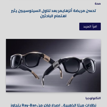
صحة
تحسن مريضة ألزهايمر بعد تناول السيلوسيبين يثير
اهتمام الباحثين
اقرأ المزيد
التكنولوجيا
نظارات ميتا الذهبية.. إصدار فاخر من Ray-Ban يتجاوز