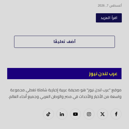
أغسطس 7, 2026
اقرأ المزيد
أضف تعليقًا
عرب لندن نيوز
موقع "عرب لندن نيوز" هو صحيفة عربية إخبارية شاملة تغطي مجموعة
واسعة من الأخبار والأحداث في مصر والوطن العربي وجميع أنحاء العالم.
فيسبوك
X
إنستغرام
يوتيوب
لينكدود
تيك
(Twitter)
توك