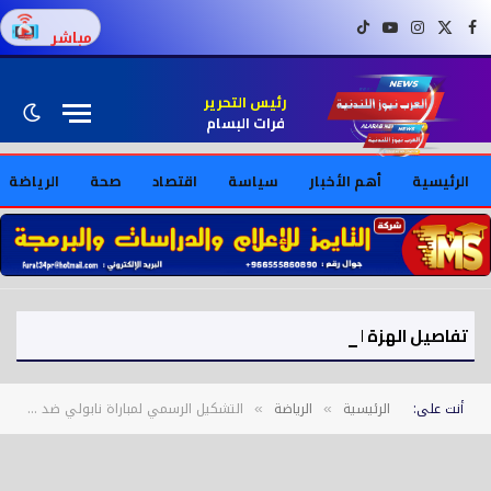
فيسبوك
X (Twitter)
إنستغرام
يوتيوب
تيك توك
مباشر
رئيس التحرير
فرات البسام
الرئيسية
أهم الأخبار
سياسة
اقتصاد
صحة
الرياضة
تفاصيل الهزة التنظيمية في «الموساد»: إقالة مهندسي خطة إطاحة النظام الإيراني
أنت على:
الرئيسية
الرياضة
التشكيل الرسمي لمباراة نابولي ضد هيلاس فيرونا في الدوري الإيطالي
»
»