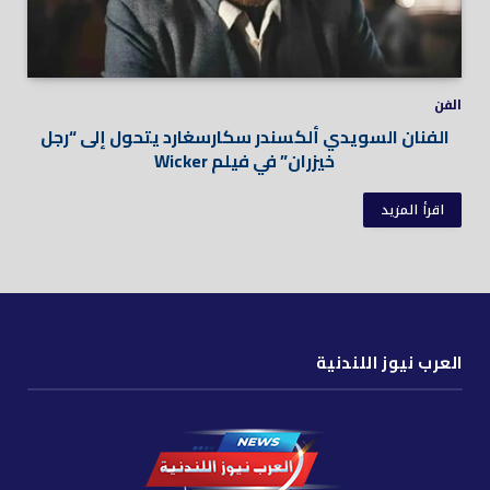
الفن
الفنان السويدي ألكسندر سكارسغارد يتحول إلى “رجل
خيزران” في فيلم Wicker
اقرأ المزيد
العرب نيوز اللندنية