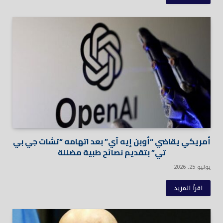
أمريكي يقاضي “أوبن إيه آي” بعد اتهامه “تشات جي بي
تي” بتقديم نصائح طبية مضللة
يوليو 25, 2026
اقرأ المزيد