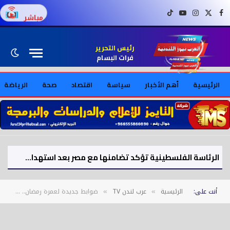
فيسبوك
X (Twitter)
إنستغرام
يوتيوب
تيك توك
مباشر
رئيس التحرير
فرات البسام
الرئيسية
أهم الأخبار
سياسة
اقتصاد
صحة
الرياضة
الرئاسة الفلسطينية تؤكد تضامنها مع مصر بعد استهداف سفينتين في ميناء دمياط
أنت على:
الرئيسية
عرب لندن TV
ضوابط جديدة لعمرة رمضان.. وزارة الحج السعودية تحسم الجدل حول تكرار المناسك
»
»