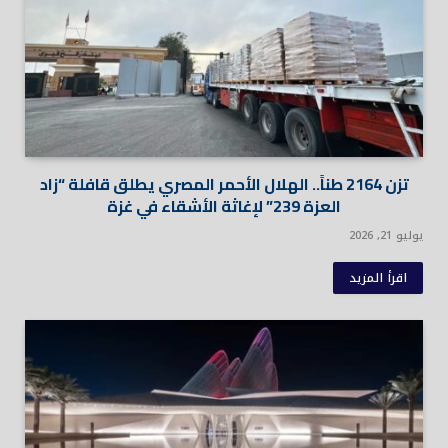
تزن 2164 طناً.. الهلال الأحمر المصري يطلق قافلة “زاد
العزة 239” لإغاثة الأشقاء في غزة
يوليو 21, 2026
اقرأ المزيد