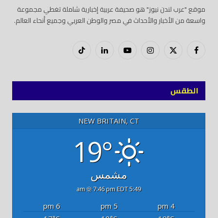
موقع "عرب لندن نيوز" هو صحيفة عربية إخبارية شاملة تغطي مجموعة
واسعة من الأخبار والأحداث في مصر والوطن العربي وجميع أنحاء العالم.
فيسبوك
X
إنستغرام
يوتيوب
لينكدود
تيك
(Twitter)
توك
الطقس
NEW BRITAIN, CT
19°
مشمس
7:46 pm EDT
5:49 am
6 pm
5 pm
4 pm