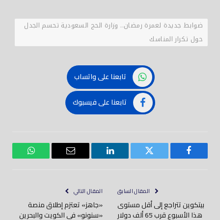
ضوابط جديدة لعمرة رمضان.. وزارة الحج السعودية تحسم الجدل
حول تكرار المناسك
تابعنا على واتساب
تابعنا على فيسبوك
فيسبوك
تويتر
لينكدود
بريد
واتساب
إلكتروني
المقال السابق
المقال التالي
بيتكوين تتراجع إلى أقل مستوى
«جاهز» تعتزم إطلاق منصة
هذا الأسبوع قرب 65 ألف دولار
«سنونو» في الكويت والبحرين