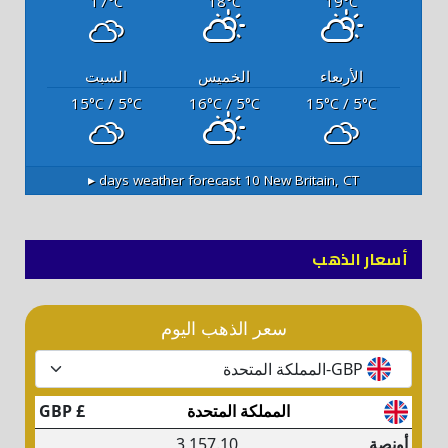
17
18
19
°C
°C
°C
الأربعاء
الخميس
السبت
15
/ 5
16
/ 5
15
/ 5
°C
°C
°C
°C
°C
°C
10 days weather forecast ▸
New Britain, CT
أسعار الذهب