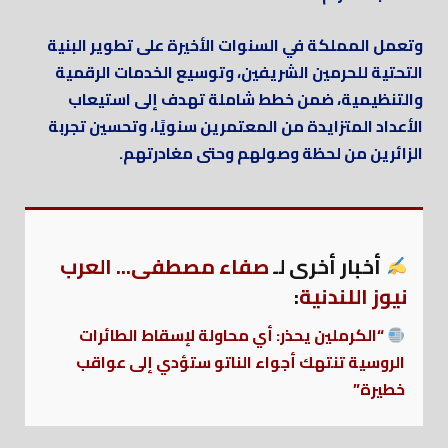
وتعمل المملكة في السنوات الأخيرة على تطوير البنية
التحتية للحرمين الشريفين، وتوسيع الخدمات الرقمية
والتنظيمية، ضمن خطط شاملة تهدف إلى استيعاب
الأعداد المتزايدة من المعتمرين سنويًا، وتحسين تجربة
الزائرين من لحظة وصولهم وحتى مغادرتهم.
أخبار أخرى لـ
صفاء مصطفى... العرب
نيوز اللندنية
:
“الكرملين يحذر: أي محاولة لإسقاط الطائرات
الروسية تنتهك أجواء الناتو ستؤدي إلى عواقب
خطيرة”