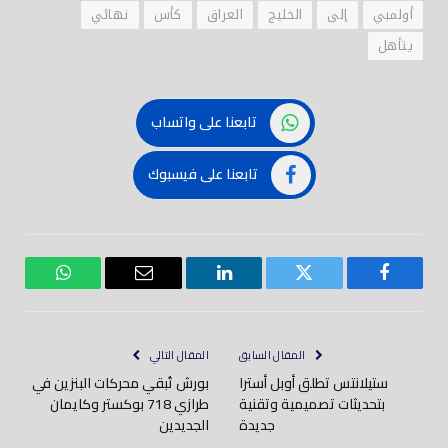
أولمبي
إلى
الخليج
العراق
كأس
نهائي
يتأهل
تابعنا على واتساب
تابعنا على فيسبوك
فيسبوك
تويتر
لينكدود
بريد
واتساب
إلكتروني
المقال السابق
المقال التالي
ستيلانتس تطلق أوبل أسترا
بورش تُبقي محركات البنزين في
بتحديثات تصميمية وتقنية
طرازي 718 بوكستر وكايمان
جديدة
الجديدين