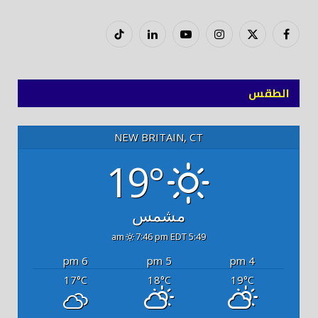
فيسبوك
X
إنستغرام
يوتيوب
لينكدود
تيك
(Twitter)
توك
الطقس
NEW BRITAIN, CT
19°
مشمس
7:46 pm EDT
5:49 am
6 pm
5 pm
4 pm
17
18
19
°C
°C
°C