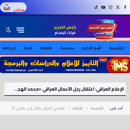
فيسبوك
X (Twitter)
إنستغرام
يوتيوب
تيك توك
مباشر
رئيس التحرير
فرات البسام
الرئيسية
أهم الأخبار
سياسة
اقتصاد
صحة
الرياضة
الإعلام العراقي: اعتقال رجل الأعمال العراقي «محمد الهجف» على خلفية قضايا وملفات فساد
أنت على:
الرئيسية
الرياضة
أولمبي العراق يتأهل إلى نهائي كأس الخليج
»
»