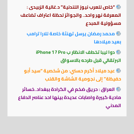
“خاص للعرب نيوز اللندنية” د.غالية الزبيدى :
المعرفة نهر واحد.. والجوائز لحظة اعتراف تضاعف
مسؤولية المبدع
محمد رمضان يرسل تهنئة خاصة للارا ترامب
بعيد ميلادها
دوا ليبا تخطف الانظار ب iPhone 17 Pro
البرتقالي قبل طرحه بالاسواق
عيد ميلاد أكرم حسني: من شخصية “سيد أبو
حفيظة” إلى نجومية الشاشة والقلب
العراق : حريق ضخم في الكرادة ببغداد..خسائر
مادية كبيرة واصابات عديدة بينها احد عناصر الدفاع
المدني