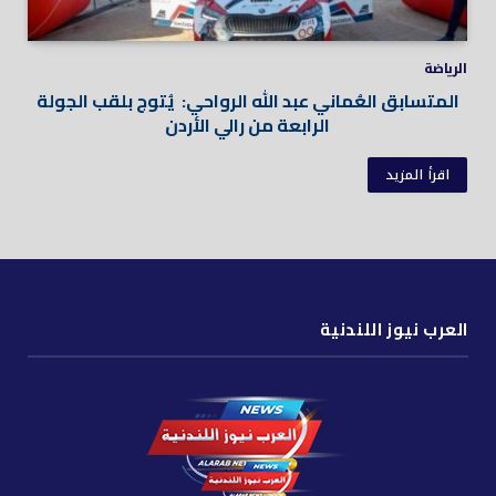
الرياضة
المتسابق العُماني عبد الله الرواحي: يُتوج بلقب الجولة
الرابعة من رالي الأردن
اقرأ المزيد
العرب نيوز اللندنية