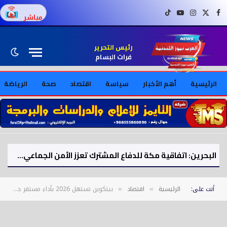
فيسبوك
X (Twitter)
إنستغرام
يوتيوب
تيك توك
مباشر
رئيس التحرير
فرات البسام
الرئيسية
أهم الأخبار
سياسة
اقتصاد
صحة
الرياضة
البحرين: اتفاقية مكة للدفاع المشترك تعزز الأمن الجماعي لدول الخليج
أنت على:
الرئيسية
اقتصاد
بيتكوين تستهل 2026 بأداء مستقر حول 90 ألف دولار
»
»