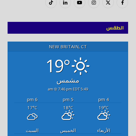
فيسبوك
X
إنستغرام
يوتيوب
لينكدود
تيك
(Twitter)
توك
الطقس
NEW BRITAIN, CT
19°
مشمس
7:46 pm EDT
5:49 am
6 pm
5 pm
4 pm
17
18
19
°C
°C
°C
الأربعاء
الخميس
السبت