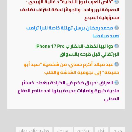
“خاص للعرب نيوز اللندنية” د.غالية الزبيدى :
المعرفة نهر واحد.. والجوائز لحظة اعتراف تضاعف
مسؤولية المبدع
محمد رمضان يرسل تهنئة خاصة للارا ترامب
بعيد ميلادها
دوا ليبا تخطف الانظار ب iPhone 17 Pro
البرتقالي قبل طرحه بالاسواق
عيد ميلاد أكرم حسني: من شخصية “سيد أبو
حفيظة” إلى نجومية الشاشة والقلب
العراق : حريق ضخم في الكرادة ببغداد..خسائر
مادية كبيرة واصابات عديدة بينها احد عناصر الدفاع
المدني
2026
بأداء
بيتكوين
تستهل
حول 90 ألف دولار