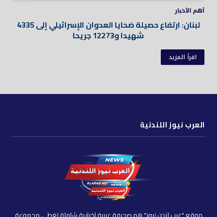
أهم الأخبار
لبنان: ارتفاع حصيلة ضحايا العدوان الإسرائيلي إلى 4335
شهيدا و12273 جريحا
اقرأ المزيد
العرب نيوز اللندنية
موقع "عرب لندن نيوز" هو صحيفة عربية إخبارية شاملة تغطي مجموعة