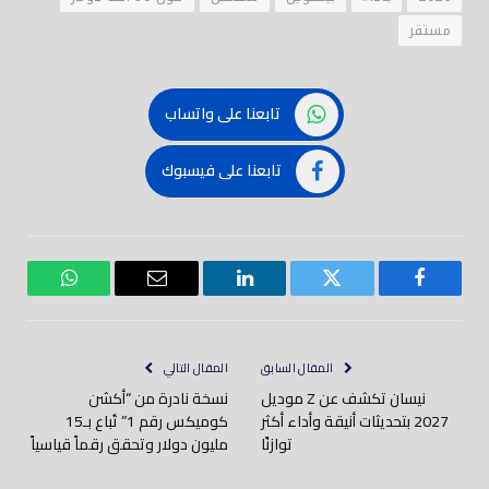
مستقر
تابعنا على واتساب
تابعنا على فيسبوك
فيسبوك
تويتر
لينكدود
بريد
واتساب
إلكتروني
المقال السابق
المقال التالي
نيسان تكشف عن Z موديل
نسخة نادرة من “أكشن
2027 بتحديثات أنيقة وأداء أكثر
كوميكس رقم 1” تُباع بـ15
توازنًا
مليون دولار وتحقق رقماً قياسياً