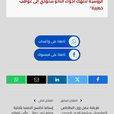
الروسية تنتهك أجواء الناتو ستؤدي إلى عواقب
خطيرة”
تابعنا على واتساب
تابعنا على فيسبوك
فيسبوك
تويتر
لينكدود
بريد
واتساب
إلكتروني
المقال السابق
المقال التالي
طريقة عمل رول البطاطس
إسبانيا تكتسح النمسا بثلاثية
المقرمش بحشوة الجبن المدخن
وتبلغ ثمن نهائي كأس العالم