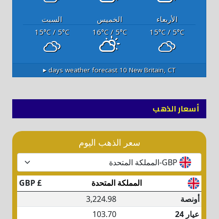
الأربعاء
الخميس
السبت
15
/ 5
16
/ 5
15
/ 5
°C
°C
°C
°C
°C
°C
10 days weather forecast ▸
New Britain, CT
أسعار الذهب