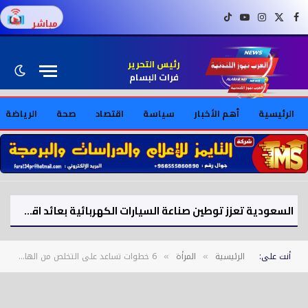
فيسبوك
X (Twitter)
إنستغرام
يوتيوب
تيك توك
مباشر
رئيس التحرير
فرات البسام
الرئيسية
أهم الأخبار
سياسة
اقتصاد
صحة
الرياضة
السعودية تعزز توطين صناعة السيارات الكهربائية بعائد اقتصادي يتجاوز 9 مليارات ريال
أنت على:
الرئيسية
المرأة
6 خطوات تساعد على التخلص من الهالات السوداء وانتفاخ العينين
»
»