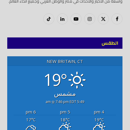
واسعة من الأخبار والأحداث في مصر والوطن العربي وجميع أنحاء العالم.
فيسبوك
X
إنستغرام
يوتيوب
لينكدود
تيك
(Twitter)
توك
الطقس
NEW BRITAIN, CT
19°
مشمس
7:46 pm EDT
5:49 am
6 pm
5 pm
4 pm
17
18
19
°C
°C
°C