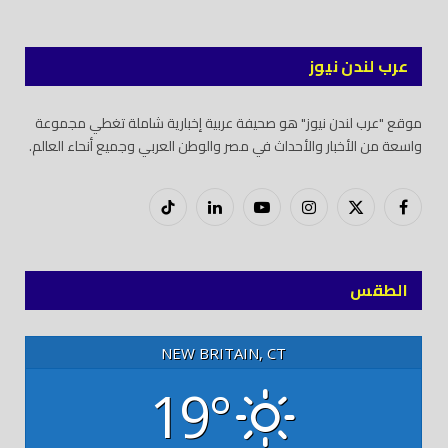
عرب لندن نيوز
موقع "عرب لندن نيوز" هو صحيفة عربية إخبارية شاملة تغطي مجموعة
واسعة من الأخبار والأحداث في مصر والوطن العربي وجميع أنحاء العالم.
فيسبوك
X
إنستغرام
يوتيوب
لينكدود
تيك
(Twitter)
توك
الطقس
NEW BRITAIN, CT
19°