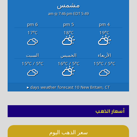
مشمس
7:46 pm EDT
5:49 am
6 pm
5 pm
4 pm
17
18
19
°C
°C
°C
الأربعاء
الخميس
السبت
15
/ 5
16
/ 5
15
/ 5
°C
°C
°C
°C
°C
°C
10 days weather forecast ▸
New Britain, CT
أسعار الذهب