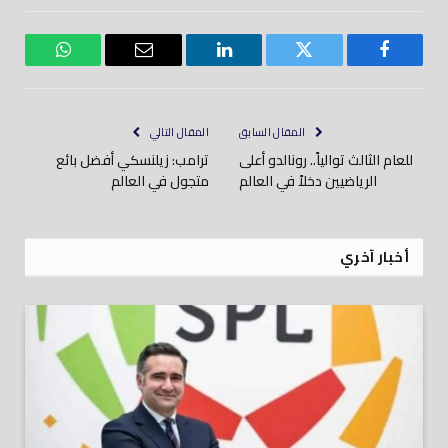
فيسبوك
تويتر
لينكدود
بريد
واتساب
إلكتروني
المقال السابق
المقال التالي
للعام الثالث توالياً.. رونالدو أعلى
ترامب: زيلنسكي أفضل بائع
الرياضيين دخلاً في العالم
متجول في العالم
أخبار آخري