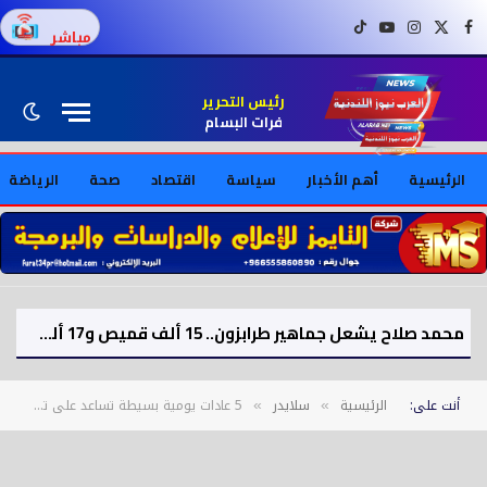
فيسبوك
X (Twitter)
إنستغرام
يوتيوب
تيك توك
مباشر
رئيس التحرير
فرات البسام
الرئيسية
أهم الأخبار
سياسة
اقتصاد
صحة
الرياضة
محمد صلاح يشعل جماهير طرابزون.. 15 ألف قميص و17 ألف تذكرة موسمية بعد الصفقة
أنت على:
الرئيسية
سلايدر
5 عادات يومية بسيطة تساعد على تقليل خطر الإصابة بالنوبات القلبية
»
»