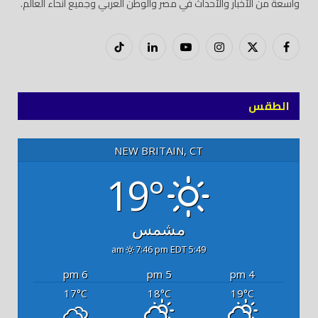
واسعة من الأخبار والأحداث في مصر والوطن العربي وجميع أنحاء العالم.
فيسبوك
X
إنستغرام
يوتيوب
لينكدود
تيك
(Twitter)
توك
الطقس
NEW BRITAIN, CT
19°
مشمس
7:46 pm EDT
5:49 am
6 pm
5 pm
4 pm
17
18
19
°C
°C
°C