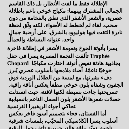
الإطلالة فقط ما لفت الأنظار، بل ذاك القاسم 
الجمالي المشترك بينهما: مكياج خوخي ناعم باطلالة 
عصرية، والشعر الأشقر الذي نطق بالفخامة من دون 
صخب. لقاء لم تُخطط له الأضواء، لكنه وثّق لحظة 
نادرة التقت فيها هوليوود بالشرق، على أرضية جمالٍ 
واحد، عنوانه البساطة والجمال 
يسرا بأنوثة الخوخ ونعومة الأشقر في إطلالة فاخرة
تألقت النجمة المصرية يسرا في حفل Trophée 
Chopard بجاذبية هادئة تفيض أنوثة. اختارت مكياجًا 
خوخيًا ناعمًا، أضاء ملامحها بأسلوب عصري يُبرز 
دفء بشرتها، مع لمسة من الظلال الوردية فوق 
الجفون وشفاه بلون خوخي مطفأ يعكس أناقة راقية. 
تسريحتها جاءت بسيطة لكنها لافتة، حيث انسدلت 
خصلات شعرها الأشقر بلون العسل الناعم بانسيابية 
تحاكي أجواء الريفييرا الفرنسية.
أما الفستان، فجاء بتصميم أسود فاخر يعكس 
أسلوب يسرا الكلاسيكي المحبّب، بلمسات شرقية 
ناعمة. تميّز بياقة هالتر حريرية تلتف حول الرقبة 