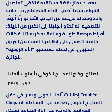
تعقيد. تميّز بقصّة مستقيمة تخفي تفاصيل
القوام، فيما أضفى الكُمّ الفضفاض من جانب
واحد وحمالة عريضة من الجانب الآخر توازنًا أنيقًا
للتصميم. لم تحتج أنجلينا إلى الكثير من الزينة؛
أقراط مرصعة طويلة وساعة يد كريستالية كانت
كافية لتضفي على إطلالتها لمسة من البريق
النخبوي، في لحظة تستحقها “الأم الروحية”
للجائزة.
نصائح لوضع المكياج الخوخي بأسلوب أنجلينا
جولي ويسرا
إطلالات أنجلينا جولي ويسرا في حفل Trophée
Chopard بالمكياج الخوخي تعتمد على البساطة،
الإشراقة، والتركيز على إبراز الملامح بشكل