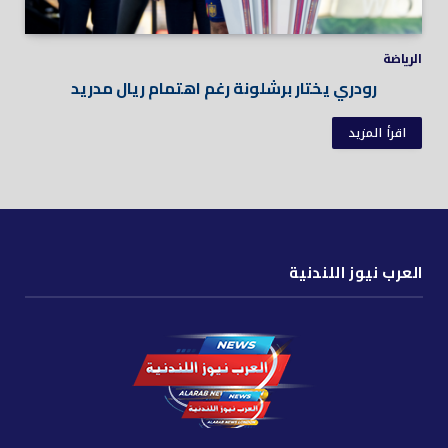
الرياضة
رودري يختار برشلونة رغم اهتمام ريال مدريد
اقرأ المزيد
العرب نيوز اللندنية