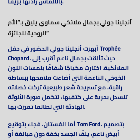
بالألماس زادتها بريقًا.
أنجلينا جولي بجمال ملائكي سماوي يليق بـ”الأم
الروحية للجائزة”
أبهرت أنجلينا جولي الحضور في حفل Trophée
Chopard، حيث تألقت بجمال ناعم أقرب إلى
الملائكية. اختارت مكياجًا شفافًا بلمسات اللون
الخوخي الناعمة التي أضاءت ملامحها ببساطة
راقية، مع تسريحة شعر طبيعية تركت خصلاته
تنسدل بحرية على كتفيها، لتكمل صورة الأنوثة
الهادئة التي لطالما تميزت بها.
أما الفستان، فجاء بتوقيع Tom Ford، بتصميم
أبيض ناعم، يلفّ الجسد بخفة دون مبالغة أو