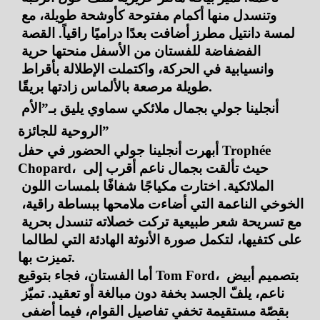
وتنسدل منها أكمام مفتوحة كأوشحة طويلة، مع 
لمسة دانتيل مطرز أضافت بعدًا دراميًا راقياً. القصة 
الفضفاضة للفستان من الأسفل منحتها حرية 
وانسيابية في الحركة، واكتملت الإطلالة بأقراط 
طويلة مرصعة بالألماس زادتها بريقًا.
أنجلينا جولي بجمال ملائكي سماوي يليق بـ”الأم 
الروحية للجائزة”
أبهرت أنجلينا جولي الحضور في حفل Trophée 
Chopard، حيث تألقت بجمال ناعم أقرب إلى 
الملائكية. اختارت مكياجًا شفافًا بلمسات اللون 
الخوخي الناعمة التي أضاءت ملامحها ببساطة راقية، 
مع تسريحة شعر طبيعية تركت خصلاته تنسدل بحرية 
على كتفيها، لتكمل صورة الأنوثة الهادئة التي لطالما 
تميزت بها.
أما الفستان، فجاء بتوقيع Tom Ford، بتصميم أبيض 
ناعم، يلفّ الجسد بخفة دون مبالغة أو تعقيد. تميّز 
بقصّة مستقيمة تخفي تفاصيل القوام، فيما أضفى 