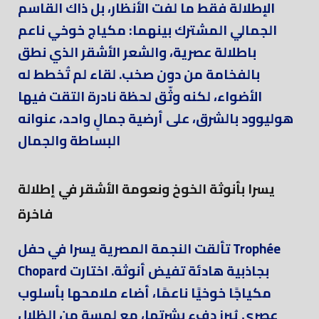
الإطلالة فقط ما لفت الأنظار، بل ذاك القاسم
الجمالي المشترك بينهما: مكياج خوخي ناعم
باطلالة عصرية، والشعر الأشقر الذي نطق
بالفخامة من دون صخب. لقاء لم تُخطط له
الأضواء، لكنه وثّق لحظة نادرة التقت فيها
هوليوود بالشرق، على أرضية جمالٍ واحد، عنوانه
البساطة والجمال
يسرا بأنوثة الخوخ ونعومة الأشقر في إطلالة
فاخرة
تألقت النجمة المصرية يسرا في حفل Trophée
Chopard بجاذبية هادئة تفيض أنوثة. اختارت
مكياجًا خوخيًا ناعمًا، أضاء ملامحها بأسلوب
عصري يُبرز دفء بشرتها، مع لمسة من الظلال