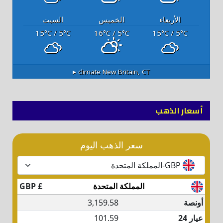
الأربعاء
الخميس
السبت
15
/ 5
16
/ 5
15
/ 5
°C
°C
°C
°C
°C
°C
climate ▸
New Britain, CT
أسعار الذهب