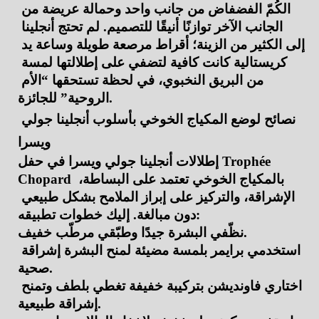
الكُمّ الفضفاض من جانب واحد وحمالة عريضة من 
الجانب الآخر توازنًا أنيقًا للتصميم. لم تحتج أنجلينا 
إلى الكثير من الزينة؛ أقراط مرصعة طويلة وساعة يد 
كريستالية كانت كافية لتضفي على إطلالتها لمسة 
من البريق النخبوي، في لحظة تستحقها “الأم 
الروحية” للجائزة.
نصائح لوضع المكياج الخوخي بأسلوب أنجلينا جولي 
ويسرا
إطلالات أنجلينا جولي ويسرا في حفل Trophée 
Chopard بالمكياج الخوخي تعتمد على البساطة، 
الإشراقة، والتركيز على إبراز الملامح بشكل طبيعي 
دون مبالغة. إليك خطوات تطبيقه:
نظّفي البشرة جيدًا وطبّقي مرطّب خفيف.
استخدمي برايمر بلمسة مضيئة لمنح البشرة إشراقة 
صحية.
اختاري فاونديشن بتركيبة خفيفة تغطي بلطف وتمنح 
إشراقة طبيعية.