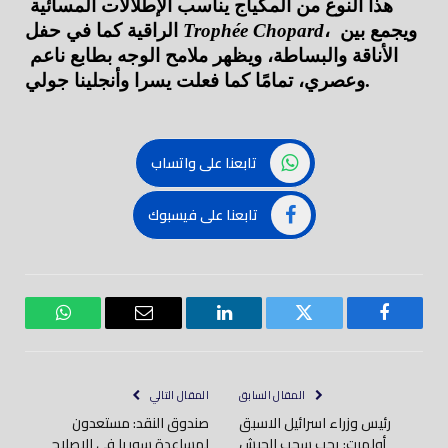
هذا النوع من المكياج يناسب الإطلالات المسائية 
، ويجمع بين 
Trophée Chopard
الراقية كما في حفل 
الأناقة والبساطة، ويظهر ملامح الوجه بطابع ناعم 
وعصري، تمامًا كما فعلت يسرا وأنجلينا جولي.
تابعنا على واتساب
تابعنا على فيسبوك
فيسبوك
تويتر
لينكدود
بريد
واتساب
إلكتروني
المقال السابق
المقال التالي
رئيس وزراء اسرائيل الاسبق
صندوق النقد: مستعدون
أولمرت: يجب سحب الجيش
لمساعدة سوريا في الإصلاح