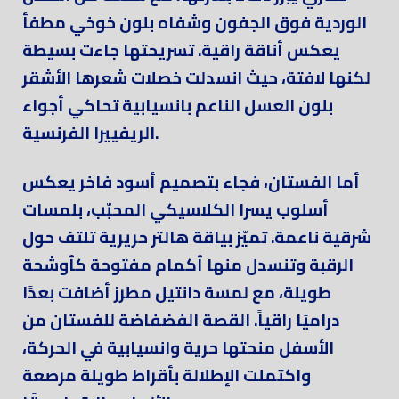
الوردية فوق الجفون وشفاه بلون خوخي مطفأ
يعكس أناقة راقية. تسريحتها جاءت بسيطة
لكنها لافتة، حيث انسدلت خصلات شعرها الأشقر
بلون العسل الناعم بانسيابية تحاكي أجواء
الريفييرا الفرنسية.
أما الفستان، فجاء بتصميم أسود فاخر يعكس
أسلوب يسرا الكلاسيكي المحبّب، بلمسات
شرقية ناعمة. تميّز بياقة هالتر حريرية تلتف حول
الرقبة وتنسدل منها أكمام مفتوحة كأوشحة
طويلة، مع لمسة دانتيل مطرز أضافت بعدًا
دراميًا راقياً. القصة الفضفاضة للفستان من
الأسفل منحتها حرية وانسيابية في الحركة،
واكتملت الإطلالة بأقراط طويلة مرصعة