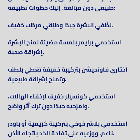
طبيعي دون مبالغة. إليك خطوات تطبيقه:
نظّفي البشرة جيدًا وطبّقي مرطّب خفيف.
استخدمي برايمر بلمسة مضيئة لمنح البشرة
إشراقة صحية.
اختاري فاونديشن بتركيبة خفيفة تغطي بلطف
وتمنح إشراقة طبيعية.
استخدمي كونسيلر خفيف لإخفاء الهالات،
وامزجيه جيدًا دون ترك أثر واضح.
استخدمي بلاشر خوخي بتركيبة كريمية أو باودر
ناعم، ووزعيه على تفاحة الخد باتجاه الأذن.