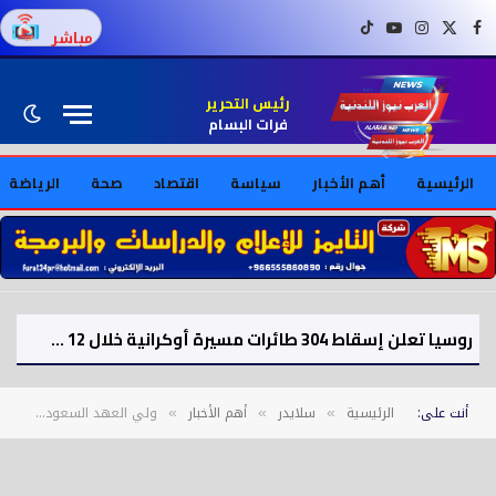
فيسبوك
X (Twitter)
إنستغرام
يوتيوب
تيك توك
مباشر
رئيس التحرير
فرات البسام
الرئيسية
أهم الأخبار
سياسة
اقتصاد
صحة
الرياضة
روسيا تعلن إسقاط 304 طائرات مسيرة أوكرانية خلال 12 ساعة
أنت على:
الرئيسية
سلايدر
أهم الأخبار
ولي العهد السعودي يبحث مع ترامب جهود التهدئة بعد الضربات الإسرائيلية على إيران
»
»
»