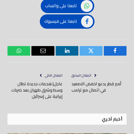
تابعنا على واتساب
تابعنا على فيسبوك
فيسبوك
تويتر
لينكدود
بريد
واتساب
إلكتروني
المقال السابق
المقال التالي
أمير قطر يدعو لخفض التصعيد
عاجل| هجمات جديدة تطال
في اتصال مع ترامب
وسط وشرق طهران بعد ضربات
إيرانية على إسرائيل
أخبار آخري