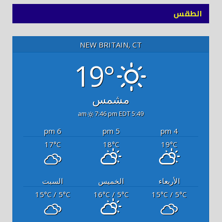
الطقس
NEW BRITAIN, CT
19°
مشمس
7:46 pm EDT
5:49 am
6 pm
5 pm
4 pm
17
18
19
°C
°C
°C
الأربعاء
الخميس
السبت
15
/ 5
16
/ 5
15
/ 5
°C
°C
°C
°C
°C
°C