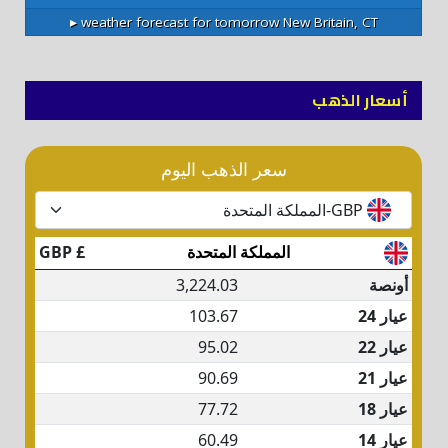
weather forecast for tomorrow ▸
New Britain, CT
أسعار الذهب