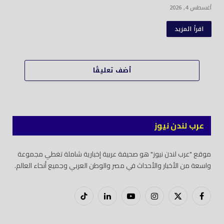
أغسطس 4, 2026
اقرأ المزيد
أضف تعليقًا
عرب لندن نيوز
موقع "عرب لندن نيوز" هو صحيفة عربية إخبارية شاملة تغطي مجموعة
واسعة من الأخبار والأحداث في مصر والوطن العربي وجميع أنحاء العالم.
فيسبوك
X
إنستغرام
يوتيوب
لينكدود
تيك
(Twitter)
توك