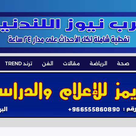
صحة
الرياضة
مقالات
الفن
ترند TREND
عي ويثيرون مخاوف أمنية