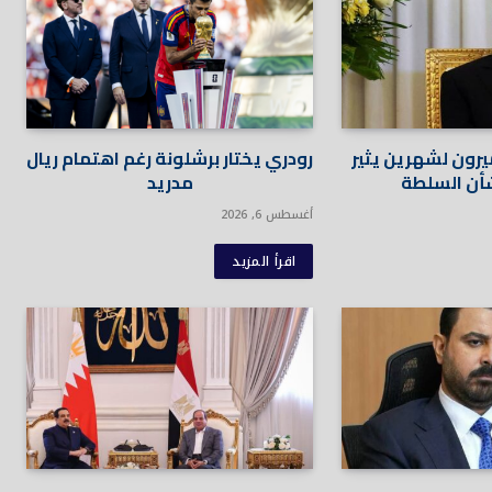
يرون لشهرين يثير
رودري يختار برشلونة رغم اهتمام ريال
أن السلطة
مدريد
أغسطس 6, 2026
اقرأ المزيد