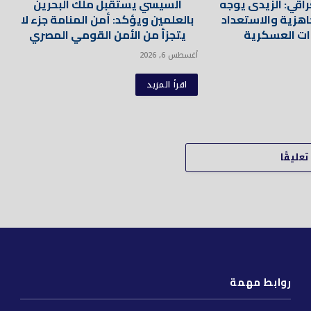
عراقي: الزيدى يوجه
السيسي يستقبل ملك البحرين
هزية والاستعداد
بالعلمين ويؤكد: أمن المنامة جزء لا
وات العسكرية
يتجزأ من الأمن القومي المصري
أغسطس 6, 2026
اقرأ المزيد
عليقًا
روابط مهمة