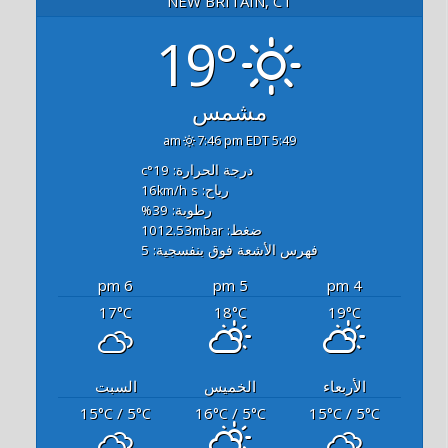
NEW BRITAIN, CT
19°
مشمس
7:46 pm EDT
5:49 am
درجة الحرارة: 19
°c
رياح: 16
s
km/h
رطوبة: 39
%
ضغط: 1012.53
mbar
فهرس الأشعة فوق بنفسجية: 5
6 pm
5 pm
4 pm
17
18
19
°C
°C
°C
الأربعاء
الخميس
السبت
15
/ 5
16
/ 5
15
/ 5
°C
°C
°C
°C
°C
°C