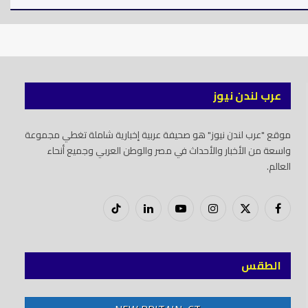
عرب لندن نيوز
موقع "عرب لندن نيوز" هو صحيفة عربية إخبارية شاملة تغطي مجموعة
واسعة من الأخبار والأحداث في مصر والوطن العربي وجميع أنحاء
العالم.
فيسبوك
X
إنستغرام
يوتيوب
لينكدود
تيك
(Twitter)
توك
الطقس