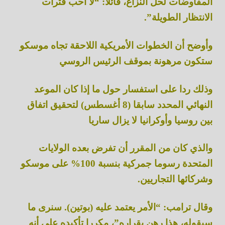
المفاوضات لحل النزاع، قائلا: “لا أحب فترات
الانتظار الطويلة”.
وأوضح أن الخطوات الأمريكية اللاحقة تجاه موسكو
ستكون مرهونة بموقف الرئيس الروسي
وذلك ردا على استفسار حول ما إذا كان الموعد
النهائي المحدد سابقا (8 أغسطس) لتحقيق اتفاق
بين روسيا وأوكرانيا لا يزال ساريا
والذي كان من المقرر أن تفرض بعده الولايات
المتحدة رسوما جمركية بنسبة 100% على موسكو
وشركائها التجاريين.
وقال ترامب: “الأمر يعتمد عليه (بوتين). سنرى ما
سيقوله، هذا رهن بقراره”، مكررا تأكيده على أنه