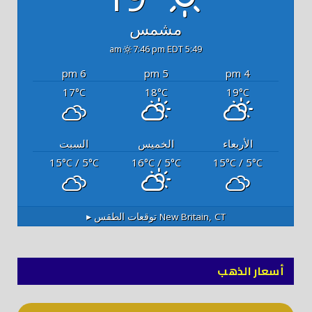
مشمس
7:46 pm EDT
5:49 am
6 pm
5 pm
4 pm
17
18
19
°C
°C
°C
الأربعاء
الخميس
السبت
15
/ 5
16
/ 5
15
/ 5
°C
°C
°C
°C
°C
°C
New Britain, CT
توقعات الطقس ▸
أسعار الذهب