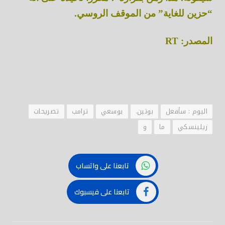
“حزين للغاية” من الموقف الروسي.
المصدر: RT
اليوم : سأفعل
بوتين.
بوسعي
ترامب
تصريحات
زيلينسكي
ما
و
تابعنا على واتساب
تابعنا على فيسبوك