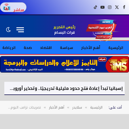
فيسبوك
X (Twitter)
إنستغرام
يوتيوب
تيك توك
مباشر
رئيس التحرير
فرات البسام
الرئيسية
أهم الأخبار
سياسة
اقتصاد
صحة
الرياضة
إسبانيا تبدأ إعادة فتح حدود مليلية تدريجيًا.. وتحذير أوروبي بشأن الهجرة
أنت على:
الرئيسية
سلايدر
أهم الأخبار
تصريحات ترامب اليوم : سأفعل ما بوسعي لإنهاء النزاع بين بوتين وزيلينسكي
»
»
»