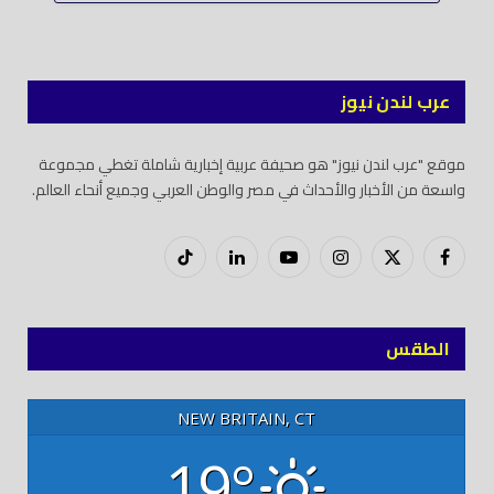
عرب لندن نيوز
موقع "عرب لندن نيوز" هو صحيفة عربية إخبارية شاملة تغطي مجموعة
واسعة من الأخبار والأحداث في مصر والوطن العربي وجميع أنحاء العالم.
فيسبوك
X
إنستغرام
يوتيوب
لينكدود
تيك
(Twitter)
توك
الطقس
NEW BRITAIN, CT
19°