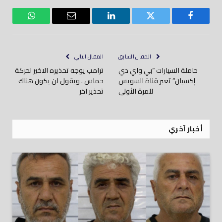
فيسبوك
تويتر
لينكدود
بريد
واتساب
إلكتروني
المقال السابق
المقال التالي
حاملة السيارات “بي واي دي
ترامب يوجه تحذيره الاخير لحركة
إكسيان” تعبر قناة السويس
حماس . ويقول لن يكون هناك
للمرة الأولى
تحذير اخر
أخبار آخري