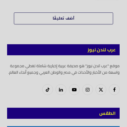
أضف تعليقًا
عرب لندن نيوز
موقع "عرب لندن نيوز" هو صحيفة عربية إخبارية شاملة تغطي مجموعة
واسعة من الأخبار والأحداث في مصر والوطن العربي وجميع أنحاء العالم.
فيسبوك
X
إنستغرام
يوتيوب
لينكدود
تيك
(Twitter)
توك
الطقس