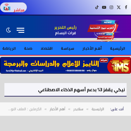
فيسبوك
X (Twitter)
إنستغرام
يوتيوب
تيك توك
مباشر
رئيس التحرير
فرات البسام
الرئيسية
أهم الأخبار
سياسة
اقتصاد
صحة
الرياضة
نيكي يقفز 3% بدعم أسهم الذكاء الاصطناعي
أنت على:
الرئيسية
سلايدر
أهم الأخبار
الكرملين : الملف النووي الإيراني والتوتر في الشرق الأوسط محل مباحثات بوتن وترامب
»
»
»