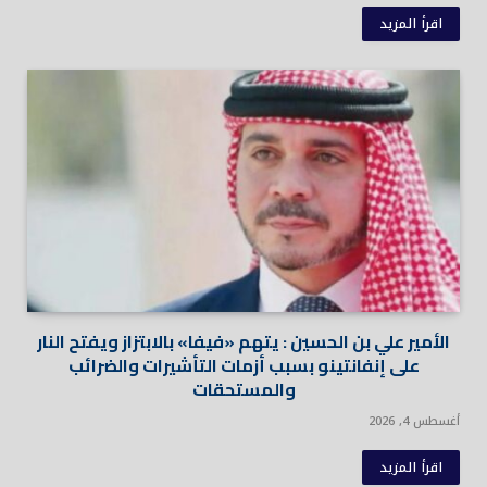
اقرأ المزيد
الأمير علي بن الحسين : يتهم «فيفا» بالابتزاز ويفتح النار
على إنفانتينو بسبب أزمات التأشيرات والضرائب
والمستحقات
أغسطس 4, 2026
اقرأ المزيد