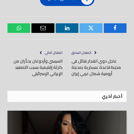
فيسبوك
تويتر
لينكدود
بريد
واتساب
إلكتروني
المقال السابق
المقال التالي
عاجل دوي انفجار هائل في
السيسي وأردوغان يحذّران من
محيط قاعدة عسكرية بمدينة
كارثة إقليمية بسبب التصعيد
أرومية شمال غربي إيران
الإيراني الإسرائيلي
أخبار آخري