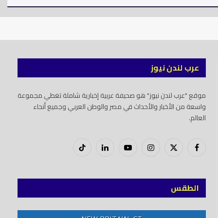
عرب لندن نيوز
موقع "عرب لندن نيوز" هو صحيفة عربية إخبارية شاملة تغطي مجموعة
واسعة من الأخبار والأحداث في مصر والوطن العربي وجميع أنحاء
العالم.
فيسبوك
X
إنستغرام
يوتيوب
لينكدود
تيك
(Twitter)
توك
الطقس