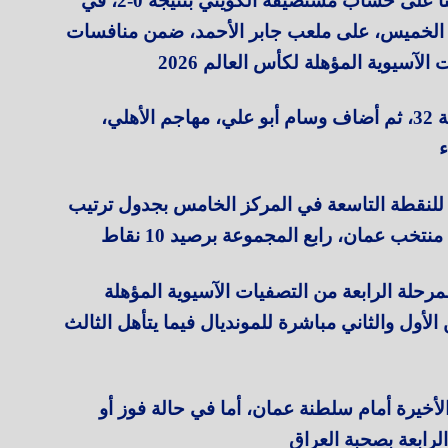
وحقق المنتخب الفلسطيني فوزًا مهمًا وثمينًا على حساب مستضيفه الكويتي بنتيجة 0-2، في
، الخميس، على ملعب جابر الأحمد، ضمن منافسات
سجل هدفي فلسطين تامر صيام في الدقيقة 32، ثم أضاف وسام أبو علي، مهاجم الأهلي،
 للنقطة التاسعة في المركز الخامس بجدول ترتيب
لة الرابعة من التصفيات الآسيوية المؤهلة
لأول والثاني مباشرة للمونديال فيما يتأهل الثالث
أخيرة أمام سلطنة عمان، أما في حالة فوز أو