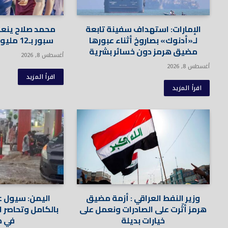
الإمارات: استهداف سفينة تابعة
محمد صلاح ينعش
لـ«أدنوك» بصاروخ أثناء عبورها
سبور بـ12 مليون يورو في 3 أيام
مضيق هرمز دون خسائر بشرية
أغسطس 8, 2026
أغسطس 8, 2026
اقرأ المزيد
اقرأ المزيد
وزير النفط العراقي : أزمة مضيق
اليمن: سيول عا
هرمز أثّرت على الصادرات ونعمل على
بالكامل وتحاصر ا
خيارات بديلة
في ص