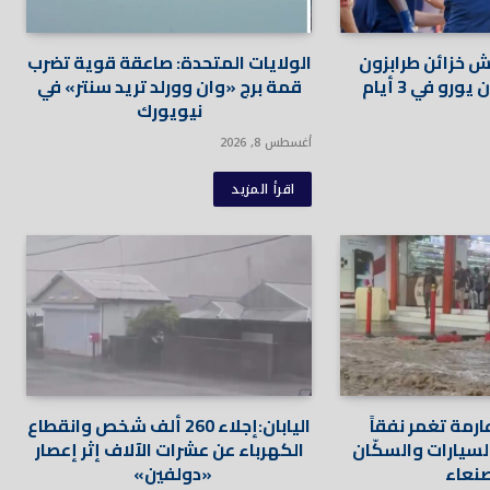
 خزائن طرابزون
الولايات المتحدة: صاعقة قوية تضرب
قمة برج «وان وورلد تريد سنتر» في
نيويورك
أغسطس 8, 2026
اقرأ المزيد
رمة تغمر نفقاً
اليابان:إجلاء 260 ألف شخص وانقطاع
لسيارات والسكّان
الكهرباء عن عشرات الآلاف إثر إعصار
نعاء
«دولفين»