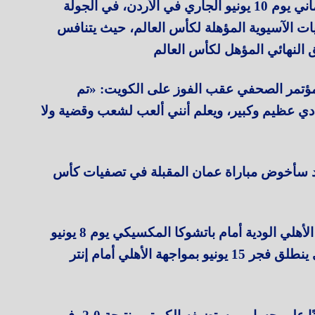
ويستضيف المنتخب الفلسطيني نظيره العماني يوم 10 يونيو الجاري في الأردن، في الجولة
يات الآسيوية المؤهلة لكأس العالم، حيث يتنافس
مؤتمر الصحفي عقب الفوز على الكويت: «تم
ادي عظيم وكبير، ويعلم أنني ألعب لشعب وقضية ولا
يد سأخوض مباراة عمان المقبلة في تصفيات كأس
وبذلك يتأكد غياب وسام أبو علي عن مباراة الأهلي الودية أمام باتشوكا المكسيكي يوم 8 يونيو
الجاري استعدادًا لكأس العالم للأندية، والذي ينطلق فجر 15 يونيو بمواجهة الأهلي أمام إنتر