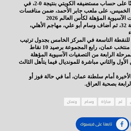
وحقق المنتخب الفلسطيني فوزًا مهمًا وثمينًا على حساب مستضيفه الكويتي بنتيجة 0-2، في 
المباراة التي جمعت المنتخبين مساء أمس، الخميس، على ملعب جابر الأحمد، ضمن منافسات 
سجل هدفي فلسطين تامر صيام في الدقيقة 32، ثم أضاف وسام أبو علي، مهاجم الأهلي، 
بهذا الفوز رفع المنتخب الفلسطيني رصيده للنقطة التاسعة في المركز الخامس بجدول ترتيب 
وحافظ منتخب فلسطين على فرص تأهله للمرحلة الرابعة من التصفيات الآسيوية المؤهلة 
لكأس العالم، حيثت يتأهل منتخبي المركزين الأول والثاني مباشرة للمونديال فيما يتأهل الثالث 
ويحتاج منتخب فلسطين للفوز في المباراة الأخيرة أمام سلطنة عمان، أما في حالة فوز أو 
ابعة بصحبة العراق.
لم
مباراة
وسام
وعمان
تابعنا على فيسبوك