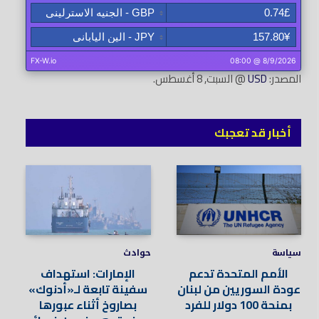
المصدر:
USD
@ السبت, 8 أغسطس.
أخبار قد تعجبك
سياسة
حوادث
الأمم المتحدة تدعم
الإمارات: استهداف
عودة السوريين من لبنان
سفينة تابعة لـ«أدنوك»
بمنحة 100 دولار للفرد
بصاروخ أثناء عبورها