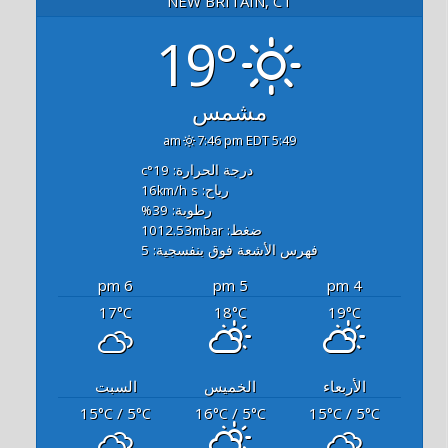
NEW BRITAIN, CT
19°
مشمس
7:46 pm EDT
5:49 am
درجة الحرارة: 19
°c
رياح: 16
s
km/h
رطوبة: 39
%
ضغط: 1012.53
mbar
فهرس الأشعة فوق بنفسجية: 5
6 pm
5 pm
4 pm
17
18
19
°C
°C
°C
الأربعاء
الخميس
السبت
15
/ 5
16
/ 5
15
/ 5
°C
°C
°C
°C
°C
°C