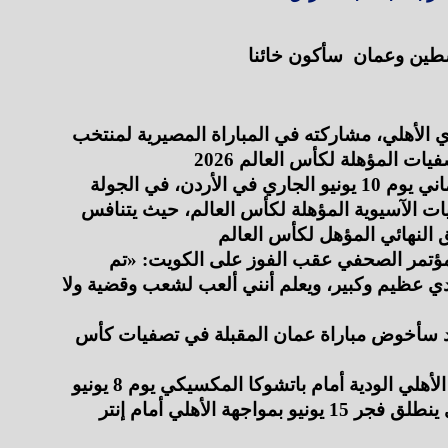
طين وعمان  سأكون خائنا
أكد الفلسطيني وسام أبو علي، مهاجم النادي الأهلي، مشاركته في المباراة المصيرية لمنتخب 
ويستضيف المنتخب الفلسطيني نظيره العماني يوم 10 يونيو الجاري في الأردن، في الجولة 
العاشرة والأخيرة من المرحلة الثالثة للتصفيات الآسيوية المؤهلة لكأس العالم، حيث يتنافس 
واشار وسام أبو علي في تصريحات خلال المؤتمر الصحفي عقب الفوز على الكويت: «تم 
تنسيق الأمور مع الأهلي من أول يوم، وهو نادي عظيم وكبير، ويعلم أنني ألعب لشعب وقضية ولا 
كما أضاف: «سأحاول إسعاد شعبي.. بالتأكيد سأخوض مباراة عمان المقبلة في تصفيات كأس 
وبذلك يتأكد غياب وسام أبو علي عن مباراة الأهلي الودية أمام باتشوكا المكسيكي يوم 8 يونيو 
الجاري استعدادًا لكأس العالم للأندية، والذي ينطلق فجر 15 يونيو بمواجهة الأهلي أمام إنتر 