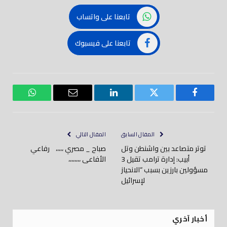
تابعنا على واتساب
تابعنا على فيسبوك
فيسبوك
تويتر
لينكدود
بريد
واتساب
إلكتروني
المقال السابق
المقال التالي
توتر متصاعد بين واشنطن وتل
صباح _ مصري ،،،،، رفاعي
أبيب: إدارة ترامب تقيل 3
الأفاعى ،،،،،،،،
مسؤولين بارزين بسبب “الانحياز
لإسرائيل
أخبار آخري