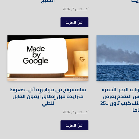
يحا
الخليج
أغسطس 7, 2026
اقرأ المزيد
ة البحر الأحمر»
سامسونج في مواجهة آبل.. ضغوط
رس التقدم بعرض
متزايدة قبل إطلاق آيفون القابل
لإدارة محطة بميناء كيب تاون لـ25
للطي
ماً
أغسطس 7, 2026
اقرأ المزيد