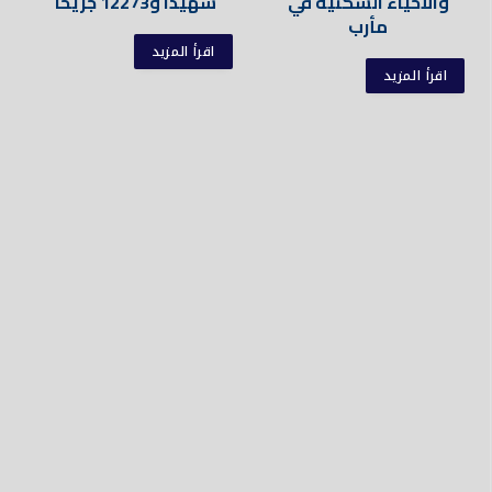
والأحياء السكنية في
شهيدا و12273 جريحا
مأرب
اقرأ المزيد
اقرأ المزيد