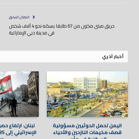
المقال السابق
حريق مبنى مكون من 67 طابقا يسكنه نحو 4 آلاف شخص
في مدينة دبي الإماراتية
أخبار آخري
اليمن تحمل الحوثيين مسؤولية
لبنان: ارتفاع حص
قصف مخيمات النازحين والأحياء