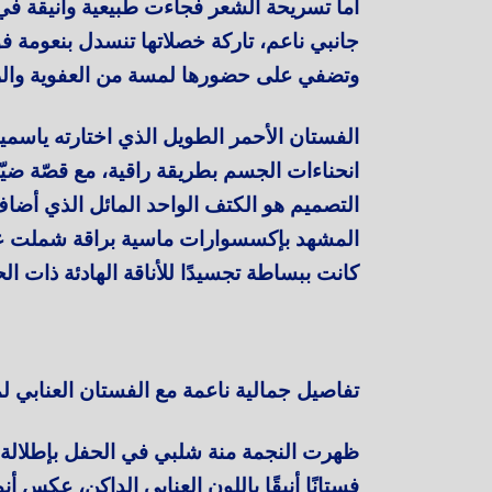
أما تسريحة الشعر فجاءت طبيعية وأنيقة ف
جانبي ناعم، تاركة خصلاتها تنسدل بنعومة فو
وتضفي على حضورها لمسة من العفوية والر
الفستان الأحمر الطويل الذي اختارته ياسم
انحناءات الجسم بطريقة راقية، مع قصّة ضيّق
التصميم هو الكتف الواحد المائل الذي أضاف 
المشهد بإكسسوارات ماسية براقة شملت عقدً
كانت ببساطة تجسيدًا للأناقة الهادئة ذات ا
تفاصيل جمالية ناعمة مع الفستان العنابي ل
ظهرت النجمة منة شلبي في الحفل بإطلالة 
فستانًا أنيقًا باللون العنابي الداكن، عكس 