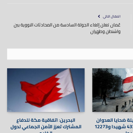
إلكتروني
المقال التالي
عُمان تعلن إلغاء الجولة السادسة من المحادثات النووية بين
واشنطن وطهران
يلة ضحايا العدوان
البحرين: اتفاقية مكة للدفاع
الإسرائيلي إلى 4335 شهيدا و12273
المشترك تعزز الأمن الجماعي لدول