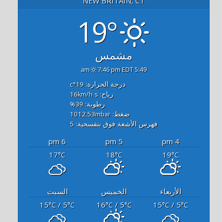
NEW BRITAIN, CT
19°
مشمس
7:46 pm EDT
5:49 am
درجة الحرارة: 19
°c
رياح: 16
s
km/h
رطوبة: 39
%
ضغط: 1012.53
mbar
فهرس الأشعة فوق بنفسجية: 5
6 pm
5 pm
4 pm
17
18
19
°C
°C
°C
الأربعاء
الخميس
السبت
15
/ 5
16
/ 5
15
/ 5
°C
°C
°C
°C
°C
°C