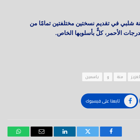
نة شلبي في تقديم نسختين مختلفتين تمامًا من
درجات الأحمر، كلٌّ بأسلوبها الخاص.
لعزيز
منة
و
ياسمين
تابعنا على فيسبوك
فيسبوك
تويتر
لينكدود
بريد
واتساب