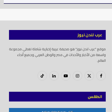
عرب لندن نيوز
موقع "عرب لندن نيوز" هو صحيفة عربية إخبارية شاملة تغطي مجموعة
واسعة من الأخبار والأحداث في مصر والوطن العربي وجميع أنحاء
العالم.
فيسبوك
X
إنستغرام
يوتيوب
لينكدود
تيك
(Twitter)
توك
الطقس