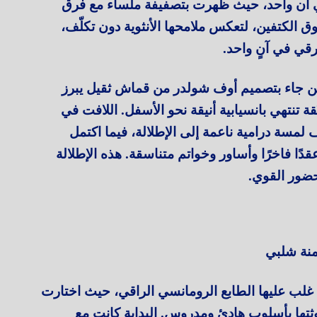
ي آن واحد، حيث ظهرت بتصفيفة ملساء مع فرق
ق الكتفين، لتعكس ملامحها الأنثوية دون تكلّف،
قي في آنٍ واحد.
ين جاء بتصميم أوف شولدر من قماش ثقيل يبرز
ة تنتهي بانسيابية أنيقة نحو الأسفل. اللافت في
لمسة درامية ناعمة إلى الإطلالة، فيما اكتمل
ا فاخرًا وأساور وخواتم متناسقة. هذه الإطلالة
لحضور القوي.
منة شلبي
غلب عليها الطابع الرومانسي الراقي، حيث اختارت
أنوثتها بأسلوب هادئ ومدروس. البداية كانت مع