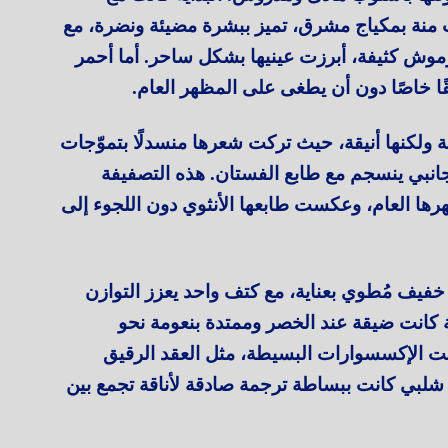
ت منة بمكياج مشرق، تميز ببشرة مضيئة ونضرة، مع
ورموش كثيفة، أبرزت عينيها بشكل ساحر. أما أحمر
ريقًا خاصًا دون أن يطغى على المظهر العام.
ولكنها أنيقة، حيث تركت شعرها منسدلًا بتموّجات
جانبي ينسجم مع طابع الفستان. هذه التصفيفة
ها العام، وعكست طابعها الأنثوي دون اللجوء إلى
فيف مُطوي بعناية، مع كتف واحد يعزز التوازن
 كانت ضيقة عند الخصر وممتدة بنعومة نحو
افت الإكسسوارات البسيطة، مثل العقد الرقيق
ة شلبي كانت ببساطة ترجمة صادقة لأناقة تجمع بين