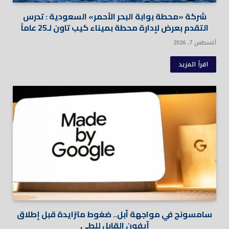
شركة «محطة بوابة البحر الأحمر» السعودية : تدرس
التقدم بعرض لإدارة محطة بميناء كيب تاون لـ25 عاماً
أغسطس 7, 2026
اقرأ المزيد
سامسونج في مواجهة آبل.. ضغوط متزايدة قبل إطلاق
آيفون القابل للطي