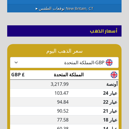
New Britain, CT
توقعات الطقس ▸
أسعار الذهب