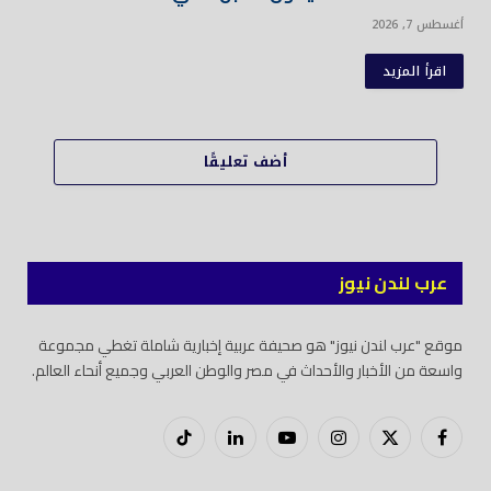
أغسطس 7, 2026
اقرأ المزيد
أضف تعليقًا
عرب لندن نيوز
موقع "عرب لندن نيوز" هو صحيفة عربية إخبارية شاملة تغطي مجموعة
واسعة من الأخبار والأحداث في مصر والوطن العربي وجميع أنحاء العالم.
فيسبوك
X
إنستغرام
يوتيوب
لينكدود
تيك
(Twitter)
توك