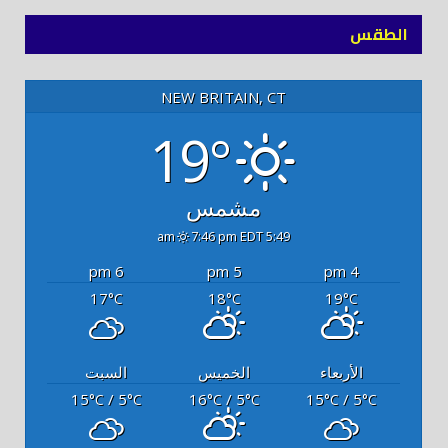
الطقس
NEW BRITAIN, CT
19°
مشمس
7:46 pm EDT
5:49 am
6 pm
5 pm
4 pm
17
18
19
°C
°C
°C
الأربعاء
الخميس
السبت
15
/ 5
16
/ 5
15
/ 5
°C
°C
°C
°C
°C
°C