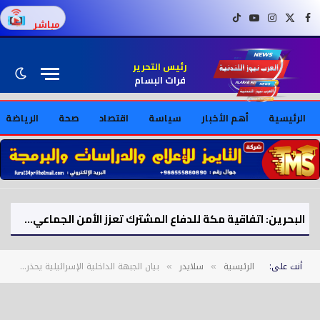
فيسبوك
X (Twitter)
إنستغرام
يوتيوب
تيك توك
مباشر
رئيس التحرير
فرات البسام
الرئيسية
أهم الأخبار
سياسة
اقتصاد
صحة
الرياضة
البحرين: اتفاقية مكة للدفاع المشترك تعزز الأمن الجماعي لدول الخليج
أنت على:
الرئيسية
سلايدر
بيان الجبهة الداخلية الإسرائيلية يحذر : إيران غيرت طريقة هجومها ومدة التنبيه باتت أقل من 10 دقائق!
»
»