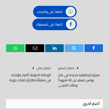
تابعنا على واتساب
تابعنا على فيسبوك
فيسبوك
تويتر
لينكدود
بريد
واتساب
إلكتروني
المقال السابق
المقال التالي
مجزرة إسرائيلية جديدة في خان
الوكالة الدولية: أضرار مؤكدة
يونس تسفر عن 45 شهيداً
في منشأة نطنز إثر ضربات جوية
ومئات الجرحى
أخبار آخري