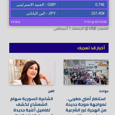
المصدر:
USD
@ الجمعة, 7 أغسطس.
أخبار قد تعجبك
حوادث
الفن
استنفار أمني مغربي..
الشاعرة السورية سهام
لمواجهة موجة جديدة
الشعشاع تكشف
من الهجرة غير الشرعية
تفاصيل أغنية جديدة