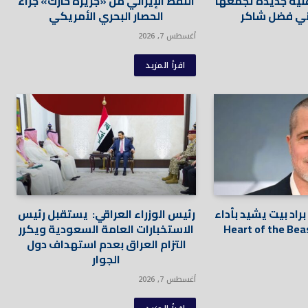
ية جديدة تجمعها
النفط الإيراني من «جزيرة خارك» جراء
ناني فضل شاكر
الحصار البحري الأمريكي
أغسطس 7, 2026
اقرأ المزيد
راد بيت يشيد بأداء
رئيس الوزراء العراقي: يستقبل رئيس
الاستخبارات العامة السعودية ويكرر
التزام العراق بعدم استهداف دول
الجوار
أغسطس 7, 2026