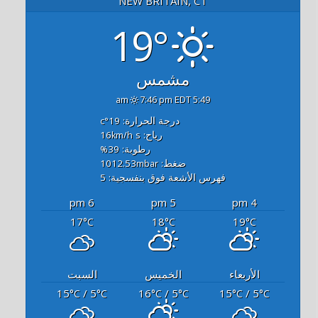
NEW BRITAIN, CT
19°
مشمس
7:46 pm EDT
5:49 am
درجة الحرارة: 19
°c
رياح: 16
s
km/h
رطوبة: 39
%
ضغط: 1012.53
mbar
فهرس الأشعة فوق بنفسجية: 5
6 pm
5 pm
4 pm
17
18
19
°C
°C
°C
الأربعاء
الخميس
السبت
15
/ 5
16
/ 5
15
/ 5
°C
°C
°C
°C
°C
°C