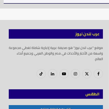
عرب لندن نيوز
موقع "عرب لندن نيوز" هو صحيفة عربية إخبارية شاملة تغطي مجموعة
واسعة من الأخبار والأحداث في مصر والوطن العربي وجميع أنحاء
العالم.
فيسبوك
X
إنستغرام
يوتيوب
لينكدود
تيك
(Twitter)
توك
الطقس