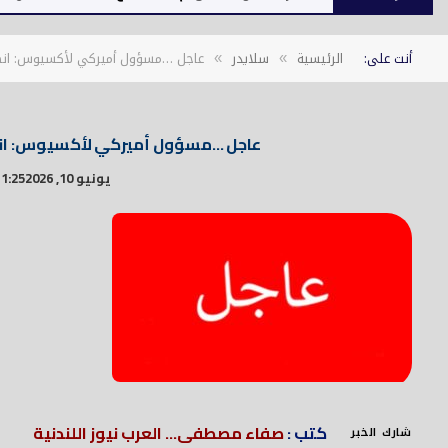
أنت على:
الرئيسية
سلايدر
عاجل …مسؤول أميركي لأكسيوس: انطلا
»
»
عاجل …مسؤول أميركي لأكسيوس: انطلا
يونيو 10, 2026
1:25 ص
كتب :
صفاء مصطفى... العرب نيوز اللندنية
شارك الخبر