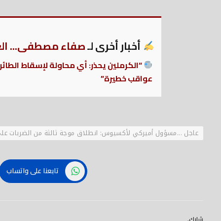
أخبار أخرى لـ
صفاء مصطفى... العر
“الكرملين يحذر: أي محاولة لإسقاط الطائ
عواقب خطيرة”
عاجل ...مسؤول أميركي لأكسيوس: انطلاق موجة ثالثة من الضربات على
تابعنا على واتساب
شارك.