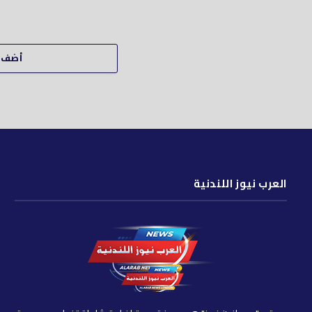
أضف ت
العرب نيوز اللندنية