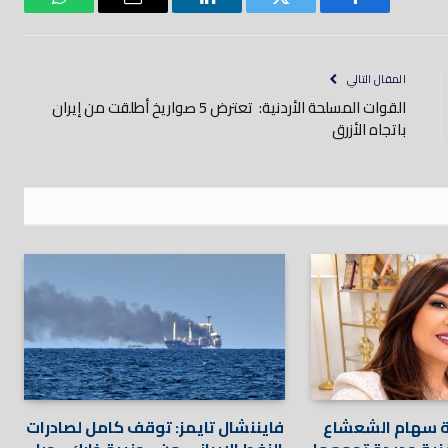
فيسبوك
تويتر
لينكدود
بريد
واتساب
إلكتروني
المقال التالي
القوات المسلحة الأردنية: تعترض 5 صواريخ أطلقت من إيران
باتجاه الأزرق
ة سهام الشعشاع
فايننشال تايمز: توقف كامل لصادرات