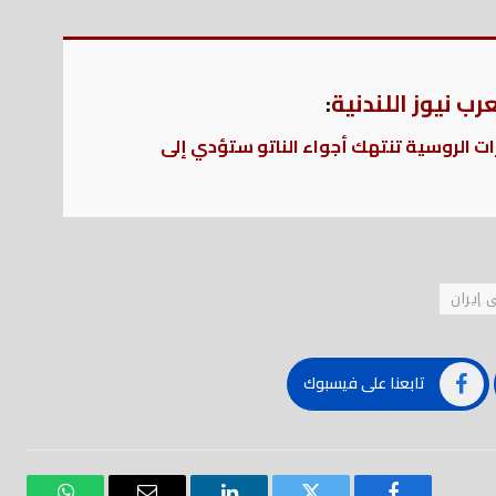
ب نيوز اللندنية
:
رات الروسية تنتهك أجواء الناتو ستؤدي إلى
 إيران
تابعنا على فيسبوك