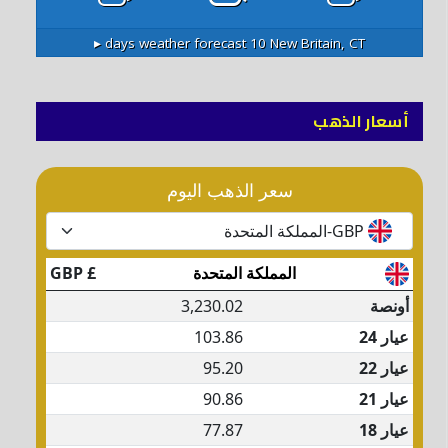
10 days weather forecast ▸
New Britain, CT
أسعار الذهب