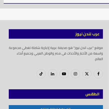
عرب لندن نيوز
موقع "عرب لندن نيوز" هو صحيفة عربية إخبارية شاملة تغطي مجموعة
واسعة من الأخبار والأحداث في مصر والوطن العربي وجميع أنحاء
العالم.
فيسبوك
X
إنستغرام
يوتيوب
لينكدود
تيك
(Twitter)
توك
الطقس