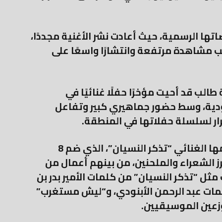
اتها الرسمية، حيث أعادت نشر الأغنية مجددًا،
 مشاهدة مرتفعة وانتشارًا واسعًا على
لب قد أحيت مؤخرًا حفلًا غنائيًا في
ودية، وسط حضور جماهيري كبير وتفاعل
ار لسلسلة حفلاتها في المنطقة.
كما طرحت الفنانة في وقت سابق ألبومها الغنائي “تذكر النسيان”، الذي ضم 8
 الشعراء والملحنين، من بينهم أعمال من
ثل “تذكر النسيان” من كلمات الأمير بدر بن
ات عبد الرحمن الأبنودي، و“ليش مستغرب”
زعين الموسيقيين.