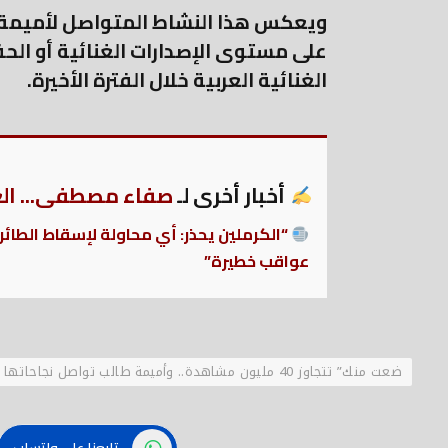
ويعكس هذا النشاط المتواصل لأميمة ط
على مستوى الإصدارات الغنائية أو الحف
الغنائية العربية خلال الفترة الأخيرة.
أخبار أخرى لـ
صفاء مصطفى... العر
“الكرملين يحذر: أي محاولة لإسقاط الطائ
عواقب خطيرة”
ضعت منك” تتجاوز 40 مليون مشاهدة.. وأميمة طالب تواصل نجاحاتها الفنية وحضورها الجماهيري