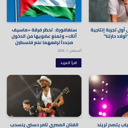
ول تجربة إنتاجية
سنغافورة: تحظر فرقة «ماسيف
لاد حارتنا”
أتاك» وتمنع عضويها من الدخول
مجدداً لرفعهما علم فلسطين
أغسطس 1, 2026
اقرأ المزيد
اب يتصدر تريند
الفنان المصري تامر حسني ينسحب