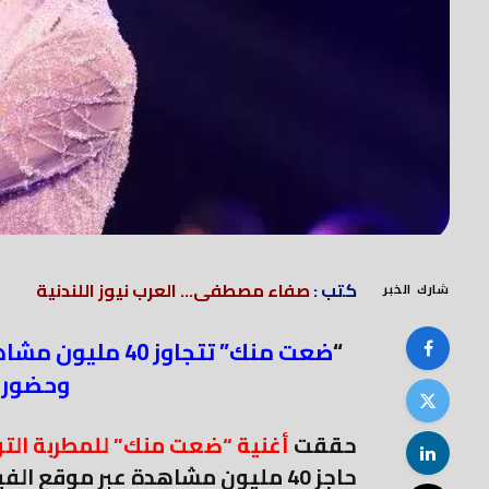
كتب :
صفاء مصطفى... العرب نيوز اللندنية
شارك الخبر
“
ضعت منك” تتجاوز 
وحضوره
حققت
أغنية “ضعت منك” للمطربة الت
حاجز 40 مليون مشاهدة عبر موقع 