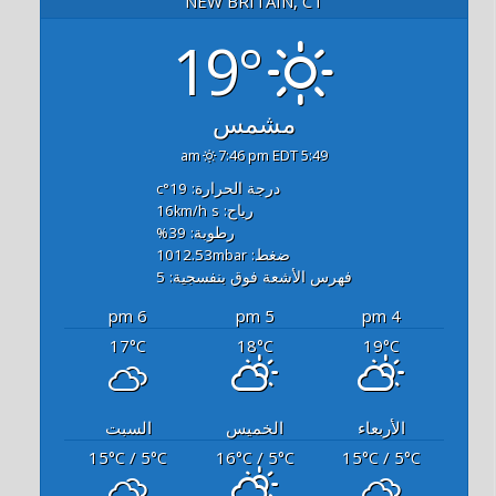
NEW BRITAIN, CT
19°
مشمس
7:46 pm EDT
5:49 am
درجة الحرارة: 19
°c
رياح: 16
s
km/h
رطوبة: 39
%
ضغط: 1012.53
mbar
فهرس الأشعة فوق بنفسجية: 5
6 pm
5 pm
4 pm
17
18
19
°C
°C
°C
الأربعاء
الخميس
السبت
15
/ 5
16
/ 5
15
/ 5
°C
°C
°C
°C
°C
°C