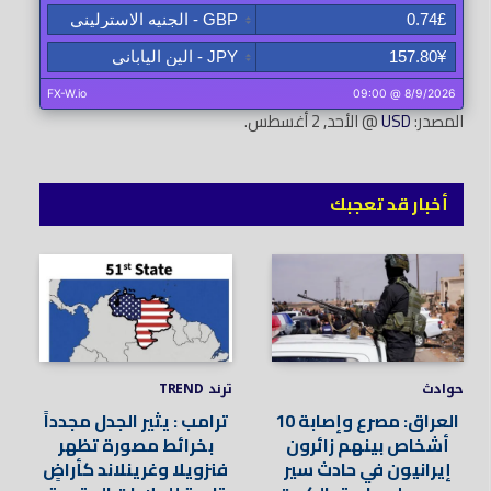
المصدر:
USD
@ الأحد, 2 أغسطس.
أخبار قد تعجبك
حوادث
ترند TREND
العراق: مصرع وإصابة 10
ترامب : يثير الجدل مجدداً
أشخاص بينهم زائرون
بخرائط مصورة تظهر
إيرانيون في حادث سير
فنزويلا وغرينلاند كأراضٍ