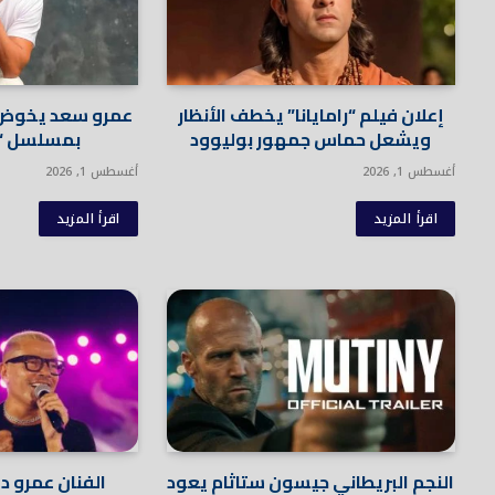
إعلان فيلم “رامايانا” يخطف الأنظار
عمرو سعد يخوض أ
ويشعل حماس جمهور بوليوود
بمسلسل “أو
أغسطس 1, 2026
أغسطس 1, 2026
اقرأ المزيد
اقرأ المزيد
النجم البريطاني جيسون ستاثام يعود
الفنان عمرو دي