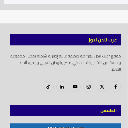
عرب لندن نيوز
موقع "عرب لندن نيوز" هو صحيفة عربية إخبارية شاملة تغطي مجموعة
واسعة من الأخبار والأحداث في مصر والوطن العربي وجميع أنحاء
العالم.
فيسبوك
X
إنستغرام
يوتيوب
لينكدود
تيك
(Twitter)
توك
الطقس