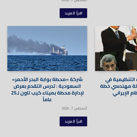
أغسطس 7, 2026
اقرأ المزيد
 التنظيمية في
شركة «محطة بوابة البحر الأحمر»
الة مهندسي خطة
السعودية : تدرس التقدم بعرض
ام الإيراني
لإدارة محطة بميناء كيب تاون لـ25
عاماً
أغسطس 7, 2026
اقرأ المزيد