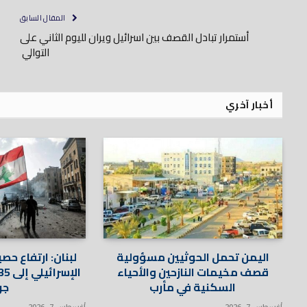
المقال السابق
أستمرار تبادل القصف بين اسرائيل ويران لليوم الثاني على
التوالي
أخبار آخري
اليمن تحمل الحوثيين مسؤولية
لبنان: ارتفاع حص
قصف مخيمات النازحين والأحياء
السكنية في مأرب
جر