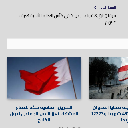
المقال التالي
فيفا يُطبق 8 قواعد جديدة في كأس العالم للأندية تعرف
عليهم
يلة ضحايا العدوان
البحرين: اتفاقية مكة للدفاع
الإسرائيلي إلى 4335 شهيدا و12273
المشترك تعزز الأمن الجماعي لدول
يحا
الخليج