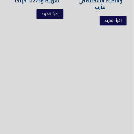
والأحياء السكنية في
شهيدا و12273 جريحا
مأرب
اقرأ المزيد
اقرأ المزيد