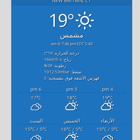
NEW BRITAIN, CT
19°
مشمس
7:46 pm EDT
5:49 am
درجة الحرارة: 19
°c
رياح: 16
s
km/h
رطوبة: 39
%
ضغط: 1012.53
mbar
فهرس الأشعة فوق بنفسجية: 5
6 pm
5 pm
4 pm
17
18
19
°C
°C
°C
الأربعاء
الخميس
السبت
15
/ 5
16
/ 5
15
/ 5
°C
°C
°C
°C
°C
°C