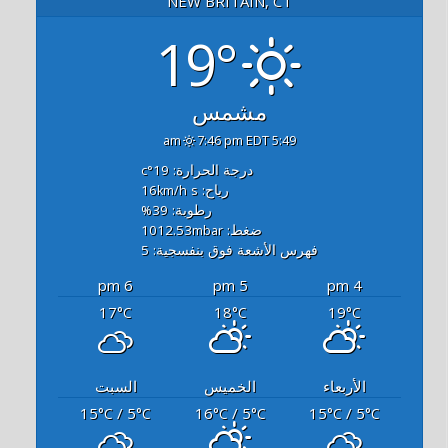
NEW BRITAIN, CT
19°
مشمس
7:46 pm EDT
5:49 am
درجة الحرارة: 19
°c
رياح: 16
s
km/h
رطوبة: 39
%
ضغط: 1012.53
mbar
فهرس الأشعة فوق بنفسجية: 5
6 pm
5 pm
4 pm
17
18
19
°C
°C
°C
الأربعاء
الخميس
السبت
15
/ 5
16
/ 5
15
/ 5
°C
°C
°C
°C
°C
°C