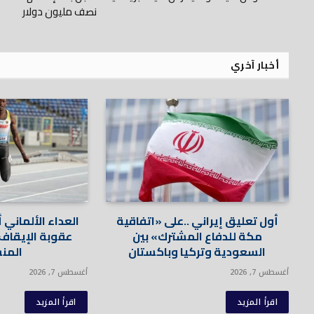
نصف مليون دولار
أخبار آخري
أول تعليق إيراني ..على «اتفاقية
العداء الألماني 
مكة للدفاع المشترك» بين
السعودية وتركيا وباكستان
المن
أغسطس 7, 2026
أغسطس 7, 2026
اقرأ المزيد
اقرأ المزيد