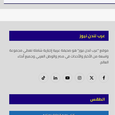
عرب لندن نيوز
موقع "عرب لندن نيوز" هو صحيفة عربية إخبارية شاملة تغطي مجموعة
واسعة من الأخبار والأحداث في مصر والوطن العربي وجميع أنحاء
العالم.
فيسبوك
X
إنستغرام
يوتيوب
لينكدود
تيك
(Twitter)
توك
الطقس