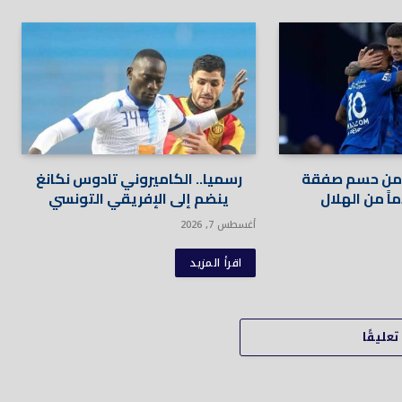
ب من حسم صفقة
رسميا.. الكاميروني تادوس نكانغ
اً من الهلال
ينضم إلى الإفريقي التونسي
أغسطس 7, 2026
اقرأ المزيد
عليقًا