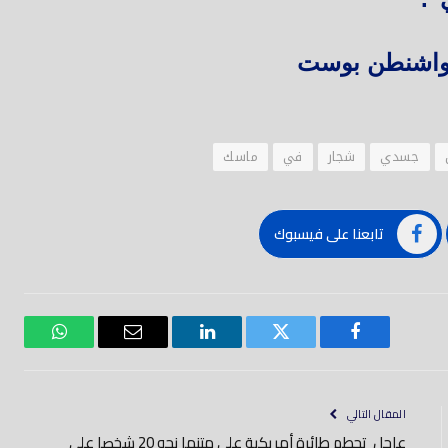
– واشنطن بوست
جسدي
شجار
في
ماسك
تابعنا على فيسبوك
فيسبوك
تويتر
لينكدود
بريد
واتساب
إلكتروني
المقال التالي
عاجل تحطم طائرة أمريكية على متنها نحو 20 شخصا علي