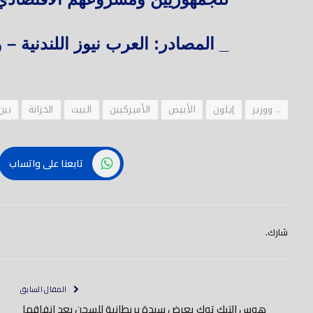
_ المصادر: العرب نيوز اللندنية 
.. ووزير
إيلون
الأبيض
الأميركيين
البيت
الخزانة
بين
تابعنا على واتساب
شارك.
المقال السابق
هوس التيك توك يعرض سيدة بريطانية للسجن بعد إنفاقها