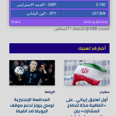
المصدر:
USD
@ الجمعة, 7 أغسطس.
أخبار قد تعجبك
سلايدر
الرياضة
أول تعليق إيراني ..على
المدافعة الإنجليزية
«اتفاقية مكة للدفاع
لوسي برونز تدعم موقف
المشترك» بين
اليويفا ضد الفيفا