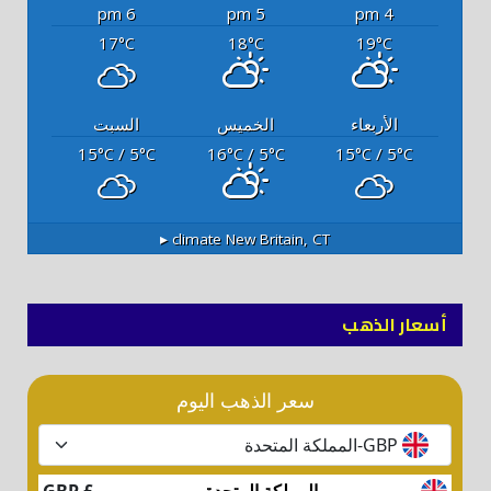
6 pm
5 pm
4 pm
17
18
19
°C
°C
°C
الأربعاء
الخميس
السبت
15
/ 5
16
/ 5
15
/ 5
°C
°C
°C
°C
°C
°C
climate ▸
New Britain, CT
أسعار الذهب