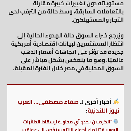
مستوياته دون تغييرات كبيرة مقارنة
بالتعاملات السابقة، وسط حالة من الترقب لدى
التجار والمستهلكين.
ويُرجع خبراء السوق حالة الهدوء الحالية إلى
انتظار المستثمرين لبيانات اقتصادية أمريكية
جديدة قد تؤثر على اتجاهات أسعار الذهب
عالميًا، وهو ما ينعكس بشكل مباشر على
السوق المحلية في مصر خلال الفترة المقبلة.
أخبار أخرى لـ
صفاء مصطفى... العرب
نيوز اللندنية
:
“الكرملين يحذر: أي محاولة لإسقاط الطائرات
الروسية تنتهك أجواء الناتو ستؤدي إلى عواقب