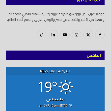
موقع "عرب لندن نيوز" هو صحيفة عربية إخبارية شاملة تغطي مجموعة
واسعة من الأخبار والأحداث في مصر والوطن العربي وجميع أنحاء العالم.
فيسبوك
X
إنستغرام
يوتيوب
لينكدود
تيك
(Twitter)
توك
الطقس
NEW BRITAIN, CT
19°
مشمس
7:46 pm EDT
5:49 am