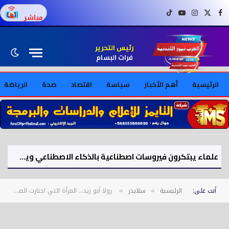
فيسبوك
X (Twitter)
إنستغرام
يوتيوب
تيك توك
مباشر
رئيس التحرير
فرات البسام
الرئيسية
أهم الأخبار
سياسة
اقتصاد
صحة
الرياضة
علماء يبتكرون فيروسات اصطناعية بالذكاء الاصطناعي ويثيرون مخاوف أمنية
أنت على:
الرئيسية
سلايدر
رولا أبو زيد… المرأة التي اختارت الصدق صوتًا لها
»
»