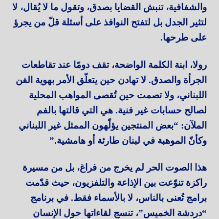
والشفافية، تنبش القضايا بصدق، وتقول ما لا يُقال، لا
لتثير الجدل بل لتفتح النوافذ على أسئلة قلّ من يجرؤ
على طرحها.
رولا، ابنة الكلمة الواضحة، تقف دومًا عند تقاطعات
الجرأة والصدق. لا تهادن حين يتعلّق الأمر بهوية الفن
اللبناني، ولا تصمت حين تُقصى المواهب المحلية
لصالح حسابات غير فنية. هي التي قالتها بالفم
الملآن: “بعض المنتجين يؤلّهون الممثل غير اللبناني
وكأنّ الموهبة في لبنان طارئة أو هامشية.”
هذا الصوت الحر لم يخرج من فراغ، بل من مسيرة
راكزة تنوّعت بين الإذاعة والتلفزيون، حيث قدّمت
برامج تُعنى بالناس، لا بالأسماء فقط. في برنامج
“دردشة الخميس”، تنسج لقاءاتها حول الإنسان