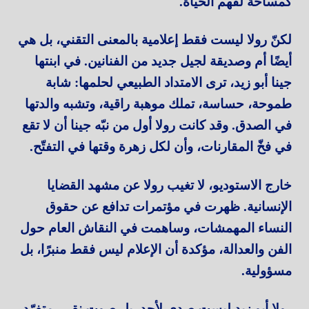
كمساحة لفهم الحياة.
لكنّ رولا ليست فقط إعلامية بالمعنى التقني، بل هي
أيضًا أم وصديقة لجيل جديد من الفنانين. في ابنتها
جينا أبو زيد، ترى الامتداد الطبيعي لحلمها: شابة
طموحة، حساسة، تملك موهبة راقية، وتشبه والدتها
في الصدق. وقد كانت رولا أول من نبّه جينا أن لا تقع
في فخّ المقارنات، وأن لكل زهرة وقتها في التفتّح.
خارج الاستوديو، لا تغيب رولا عن مشهد القضايا
الإنسانية. ظهرت في مؤتمرات تدافع عن حقوق
النساء المهمشات، وساهمت في النقاش العام حول
الفن والعدالة، مؤكدة أن الإعلام ليس فقط منبرًا، بل
مسؤولية.
رولا أبو زيد ليست صدى لأحد، بل صوت نقي، متفرّد،