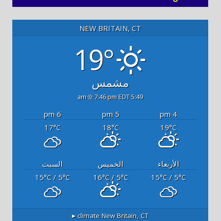
NEW BRITAIN, CT
19°
مشمس
7:46 pm EDT
5:49 am
6 pm
5 pm
4 pm
17
18
19
°C
°C
°C
الأربعاء
الخميس
السبت
15
/ 5
16
/ 5
15
/ 5
°C
°C
°C
°C
°C
°C
climate ▸
New Britain, CT