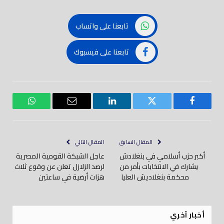
تابعنا على واتساب
تابعنا على فيسبوك
فيسبوك
تويتر
لينكدود
بريد
واتساب
إلكتروني
المقال السابق
المقال التالي
أكبر حزب أسلامي في بنغلادش
عاجل الشبكة القومية المصرية
يشارك في الانتخابات بأمر من
لرصد الزلازل تعلن عن وقوع ثلاث
محكمة بنغلاديش العليا
هزات أرضية في ساعتين
أخبار آخري