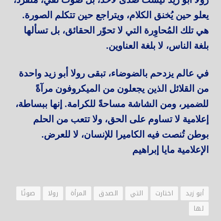
يعلو حين يُخنق الكلام، ويتراجع حين تتكلم الصورة.
هي تلك المُحاوِرة التي لا تحوّر الحقائق، بل تسألها
بلغة الناس، لا بلغة العناوين.
في عالم يزدحم بالضوضاء، تبقى رولا أبو زيد واحدة
من القلائل الذين يجعلون من الميكروفون مرآةً
للضمير، ومن الشاشة مساحةً للكرامة. إنها ببساطة،
إعلامية لا تساوم على الحق، ولا تتعب من الحلم
بوطن تُنصت فيه الكاميرا للإنسان، لا للعرض.
الإعلامية مايا إبراهيم
أبو زيد
اختارت
التي
الصدق
المرأة
رولا
صوتًا
لها