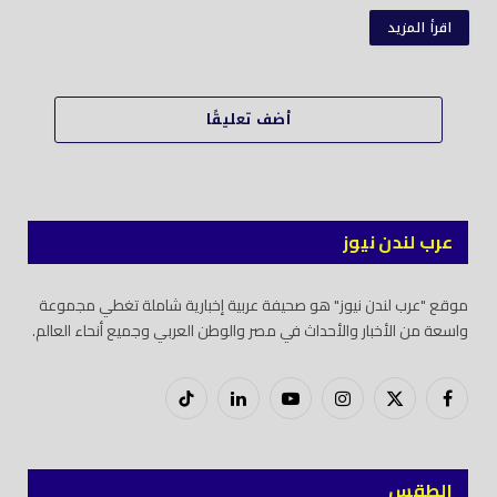
اقرأ المزيد
أضف تعليقًا
عرب لندن نيوز
موقع "عرب لندن نيوز" هو صحيفة عربية إخبارية شاملة تغطي مجموعة
واسعة من الأخبار والأحداث في مصر والوطن العربي وجميع أنحاء العالم.
فيسبوك
X
إنستغرام
يوتيوب
لينكدود
تيك
(Twitter)
توك
الطقس