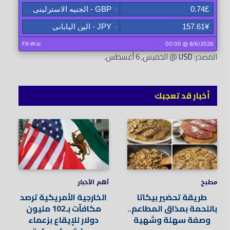
المصدر:
USD
@ الخميس, 6 أغسطس.
أخبار قد تعجبك
مطبخ
أهم الأخبار
طريقة تحضير بيكاتا
الخارجية الأمريكية ترصد
باللحمة بمذاق المطاعم..
مكافآت بـ102 مليون
وصفة سهلة وشهية
دولار للإيقاع بزعماء