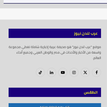
عرب لندن نيوز
موقع "عرب لندن نيوز" هو صحيفة عربية إخبارية شاملة تغطي مجموعة
واسعة من الأخبار والأحداث في مصر والوطن العربي وجميع أنحاء
العالم.
فيسبوك
X
إنستغرام
يوتيوب
لينكدود
تيك
(Twitter)
توك
الطقس