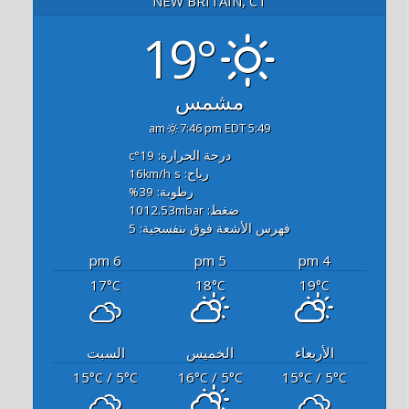
NEW BRITAIN, CT
19°
مشمس
7:46 pm EDT
5:49 am
درجة الحرارة: 19
°c
رياح: 16
s
km/h
رطوبة: 39
%
ضغط: 1012.53
mbar
فهرس الأشعة فوق بنفسجية: 5
6 pm
5 pm
4 pm
17
18
19
°C
°C
°C
الأربعاء
الخميس
السبت
15
/ 5
16
/ 5
15
/ 5
°C
°C
°C
°C
°C
°C