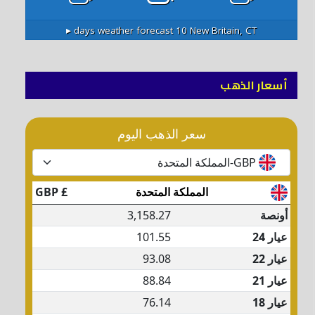
10 days weather forecast ▸
New Britain, CT
أسعار الذهب