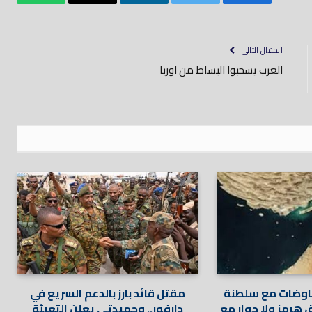
فيسبوك
تويتر
لينكدود
بريد
واتساب
إلكتروني
المقال التالي
العرب يسحبوا البساط من اوربا
فاوضات مع سلطنة
مقتل قائد بارز بالدعم السريع في
هرمز ولا حوار مع
دارفور.. وحميدتي يعلن التعبئة