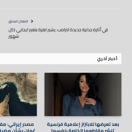
المقال السابق
في أثارة جدلية جديدة لترامب: يشير لغزة بتغير ايجابي خال
شهور
أخبار آخري
بعد تعرضها للابتزاز إعلامية فرنسية
مصدر إيراني: م
تنشر مقاطعها الخاصة بنفسها
عُمان بشأن مضيق 