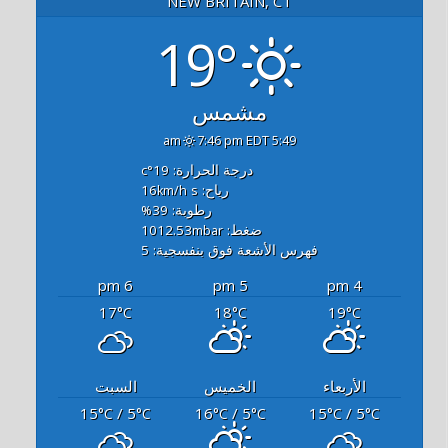
NEW BRITAIN, CT
19°
مشمس
7:46 pm EDT
5:49 am
درجة الحرارة: 19
°c
رياح: 16
s
km/h
رطوبة: 39
%
ضغط: 1012.53
mbar
فهرس الأشعة فوق بنفسجية: 5
6 pm
5 pm
4 pm
17
18
19
°C
°C
°C
الأربعاء
الخميس
السبت
15
/ 5
16
/ 5
15
/ 5
°C
°C
°C
°C
°C
°C