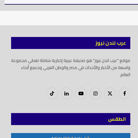
عرب لندن نيوز
موقع "عرب لندن نيوز" هو صحيفة عربية إخبارية شاملة تغطي مجموعة
واسعة من الأخبار والأحداث في مصر والوطن العربي وجميع أنحاء
العالم.
فيسبوك
X
إنستغرام
يوتيوب
لينكدود
تيك
(Twitter)
توك
الطقس