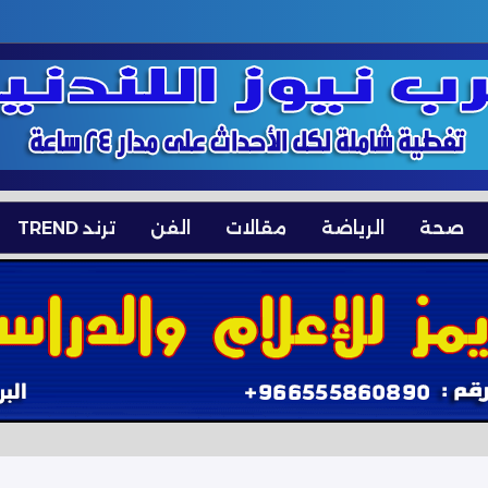
صحة
الرياضة
مقالات
الفن
ترند TREND
علن التعبئة القبلية