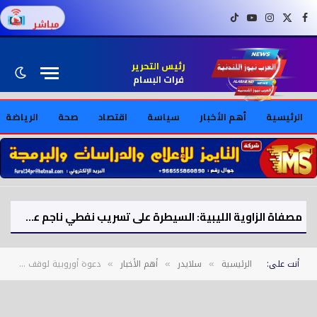
فيسبوك
X (Twitter)
إنستغرام
يوتيوب
تيك توك
مباشر
رئيس التحرير
فرات البسام
الرئيسية
أهم الأخبار
سياسة
اقتصاد
صحة
الرياضة
مصفاة الزاوية الليبية: السيطرة على تسريب نفطي ناجم عن اصطدام طائرة مسيّرة
أنت على:
الرئيسية
سلايدر
أهم الأخبار
دعوة أوروبية لوقف التجارة مع مستوطنات إسرائيل
»
»
»