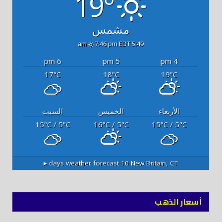
19°
مشمس
7:46 pm EDT
5:49 am
6 pm
5 pm
4 pm
17
18
19
°C
°C
°C
الأربعاء
الخميس
السبت
15
/ 5
16
/ 5
15
/ 5
°C
°C
°C
°C
°C
°C
10 days weather forecast ▸
New Britain, CT
أسعار الذهب