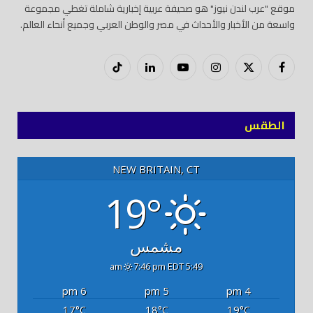
موقع "عرب لندن نيوز" هو صحيفة عربية إخبارية شاملة تغطي مجموعة
واسعة من الأخبار والأحداث في مصر والوطن العربي وجميع أنحاء العالم.
فيسبوك
X
إنستغرام
يوتيوب
لينكدود
تيك
(Twitter)
توك
الطقس
NEW BRITAIN, CT
19°
مشمس
7:46 pm EDT
5:49 am
6 pm
5 pm
4 pm
17
18
19
°C
°C
°C