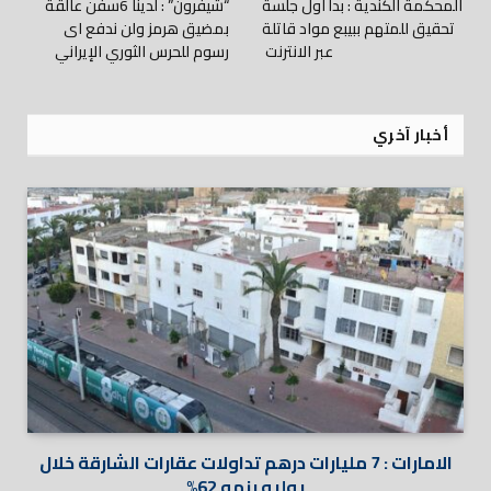
المحكمة الكندية : بدأ اول جلسة
“شيفرون” : لدينا 6سفن عالقة
تحقيق للمتهم ببيبع مواد قاتلة
بمضيق هرمز ولن ندفع اى
عبر الانترنت
رسوم للحرس الثوري الإيراني
أخبار آخري
الامارات : 7 مليارات درهم تداولات عقارات الشارقة خلال
يوليو بنمو 62%