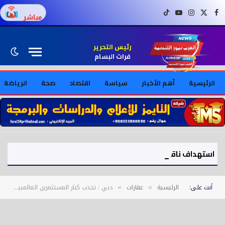
فيسبوك
X (Twitter)
إنستغرام
يوتيوب
تيك توك
مباشر
رئيس التحرير
فرات البسام
الرئيسية
أهم الأخبار
سياسة
اقتصاد
صحة
الرياضة
استهداف ناقلة تابعة لـ«أدنوك» في مضيق هرمز والإمارات تدين الهجوم
أنت على:
الرئيسية
عقارات
دبي : تجذب كبار المستثمرين العالميين.. خريطة جديدة لأكبر مشتري العقارات خلال الأزمة
»
»