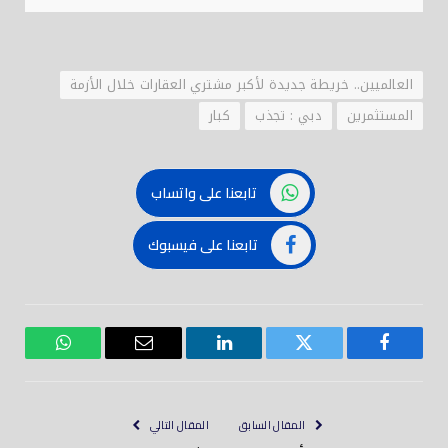
العالميين.. خريطة جديدة لأكبر مشتري العقارات خلال الأزمة
المستثمرين
دبي : تجذب
كبار
تابعنا على واتساب
تابعنا على فيسبوك
فيسبوك
تويتر
لينكدود
بريد
واتساب
إلكتروني
المقال السابق
المقال التالي