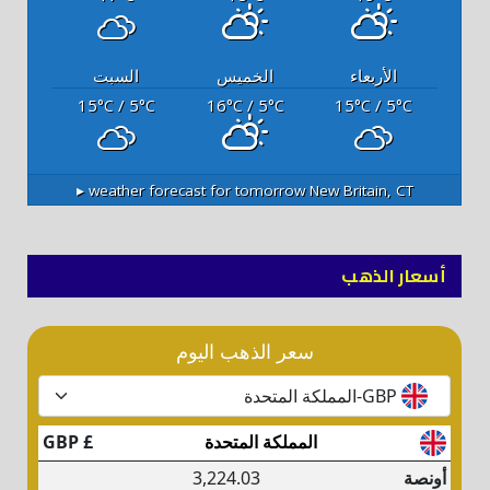
الأربعاء
الخميس
السبت
15
/ 5
16
/ 5
15
/ 5
°C
°C
°C
°C
°C
°C
weather forecast for tomorrow ▸
New Britain, CT
أسعار الذهب