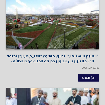
“العثيم للاستثمار”: تُطلق مشروع “العثيم هيلز” بتكلفة
310 ملايين ريال لتطوير حديقة الملك فهد بالطائف
يوليو 27, 2026
اقرأ المزيد