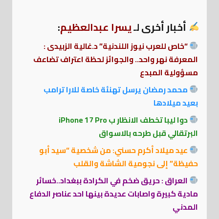
أخبار أخرى لـ
يسرا عبدالعظيم
:
“خاص للعرب نيوز اللندنية” د.غالية الزبيدى :
المعرفة نهر واحد.. والجوائز لحظة اعتراف تضاعف
مسؤولية المبدع
محمد رمضان يرسل تهنئة خاصة للارا ترامب
بعيد ميلادها
دوا ليبا تخطف الانظار ب iPhone 17 Pro
البرتقالي قبل طرحه بالاسواق
عيد ميلاد أكرم حسني: من شخصية “سيد أبو
حفيظة” إلى نجومية الشاشة والقلب
العراق : حريق ضخم في الكرادة ببغداد..خسائر
مادية كبيرة واصابات عديدة بينها احد عناصر الدفاع
المدني