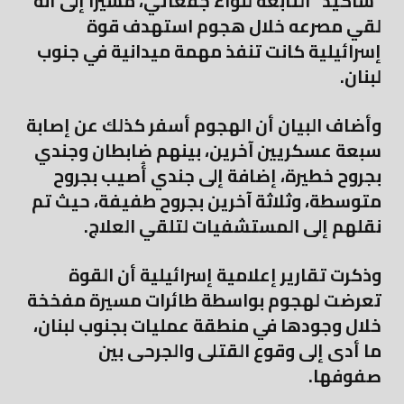
“شاكيد” التابعة للواء جفعاتي، مشيرًا إلى أنه
لقي مصرعه خلال هجوم استهدف قوة
إسرائيلية كانت تنفذ مهمة ميدانية في جنوب
لبنان.
وأضاف البيان أن الهجوم أسفر كذلك عن إصابة
سبعة عسكريين آخرين، بينهم ضابطان وجندي
بجروح خطيرة، إضافة إلى جندي أُصيب بجروح
متوسطة، وثلاثة آخرين بجروح طفيفة، حيث تم
نقلهم إلى المستشفيات لتلقي العلاج.
وذكرت تقارير إعلامية إسرائيلية أن القوة
تعرضت لهجوم بواسطة طائرات مسيرة مفخخة
خلال وجودها في منطقة عمليات بجنوب لبنان،
ما أدى إلى وقوع القتلى والجرحى بين
صفوفها.