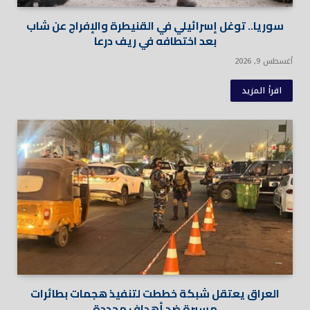
سوريا.. توغل إسرائيلي في القنيطرة والإفراج عن شاب
بعد اختطافه في ريف درعا
أغسطس 9, 2026
اقرأ المزيد
العراق يعتقل شبكة خططت لتنفيذ هجمات بطائرات
مسيرة ضد أهداف محددة