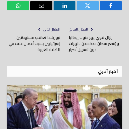
فيسبوك
تويتر
لينكدود
بريد
واتساب
إلكتروني
المقال السابق
المقال التالي
زلزال قوي يهز جنوب إيطاليا
نيوزيلندا تعاقب مستوطنين
ويُشعر سكان عدة مدن بالهزات
إسرائيليين بسبب أعمال عنف في
دون تسجيل أضرار
الضفة الغربية
أخبار آخري