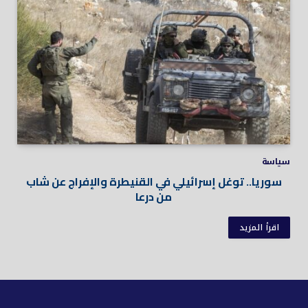
سياسة
سوريا.. توغل إسرائيلي في القنيطرة والإفراج عن شاب
من درعا
اقرأ المزيد