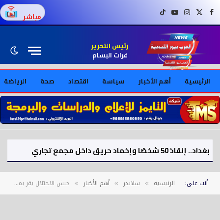
فيسبوك
X (Twitter)
إنستغرام
يوتيوب
تيك توك
مباشر
رئيس التحرير
فرات البسام
الرئيسية
أهم الأخبار
سياسة
اقتصاد
صحة
الرياضة
بغداد.. إنقاذ 50 شخصًا وإخماد حريق داخل مجمع تجاري
أنت على:
الرئيسية
سلايدر
أهم الأخبار
جيش الاحتلال يقر بمقتل ضابط وإصابة 7 جنود في هجوم جنوب لبنان
»
»
»