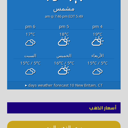
مشمس
7:46 pm EDT
5:49 am
6 pm
5 pm
4 pm
17
18
19
°C
°C
°C
الأربعاء
الخميس
السبت
15
/ 5
16
/ 5
15
/ 5
°C
°C
°C
°C
°C
°C
10 days weather forecast ▸
New Britain, CT
أسعار الذهب