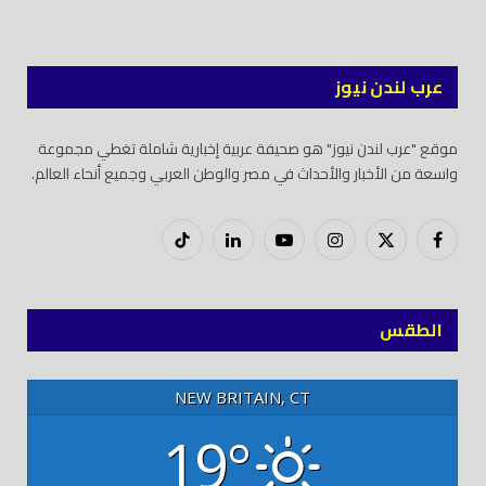
عرب لندن نيوز
موقع "عرب لندن نيوز" هو صحيفة عربية إخبارية شاملة تغطي مجموعة
واسعة من الأخبار والأحداث في مصر والوطن العربي وجميع أنحاء العالم.
فيسبوك
X
إنستغرام
يوتيوب
لينكدود
تيك
(Twitter)
توك
الطقس
NEW BRITAIN, CT
19°