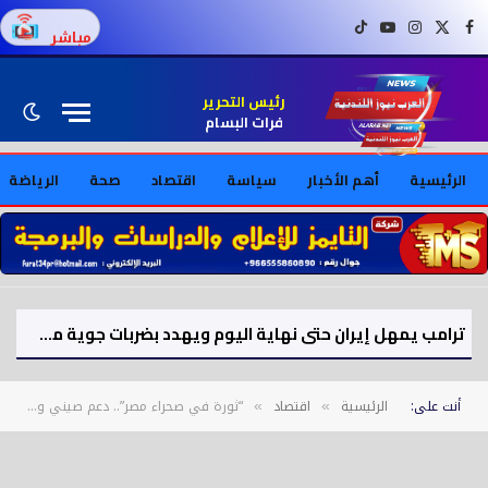
فيسبوك
X (Twitter)
إنستغرام
يوتيوب
تيك توك
مباشر
رئيس التحرير
فرات البسام
الرئيسية
أهم الأخبار
سياسة
اقتصاد
صحة
الرياضة
ترامب يمهل إيران حتى نهاية اليوم ويهدد بضربات جوية مدمرة
أنت على:
الرئيسية
اقتصاد
“ثورة في صحراء مصر”.. دعم صيني وتمويل إماراتي لمشروع ضخم يغني مصر عن الاستيراد
»
»