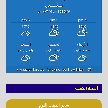
مشمس
7:46 pm EDT
5:49 am
6 pm
5 pm
4 pm
17
18
19
°C
°C
°C
الأربعاء
الخميس
السبت
15
/ 5
16
/ 5
15
/ 5
°C
°C
°C
°C
°C
°C
weather forecast for tomorrow ▸
New Britain, CT
أسعار الذهب