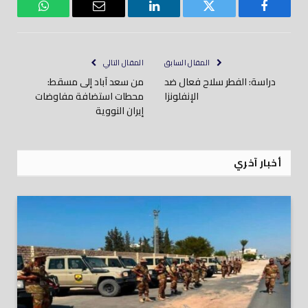
فيسبوك
تويتر
لينكدود
بريد
واتساب
إلكتروني
المقال السابق
المقال التالي
دراسة: الفطر سلاح فعال ضد
من سعد آباد إلى مسقط:
الإنفلونزا
محطات استضافة مفاوضات
إيران النووية
أخبار آخري