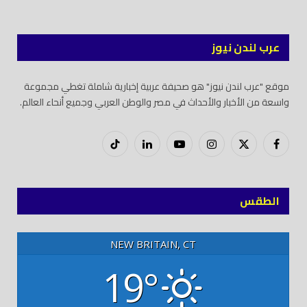
عرب لندن نيوز
موقع "عرب لندن نيوز" هو صحيفة عربية إخبارية شاملة تغطي مجموعة
واسعة من الأخبار والأحداث في مصر والوطن العربي وجميع أنحاء العالم.
فيسبوك
X
إنستغرام
يوتيوب
لينكدود
تيك
(Twitter)
توك
الطقس
NEW BRITAIN, CT
19°