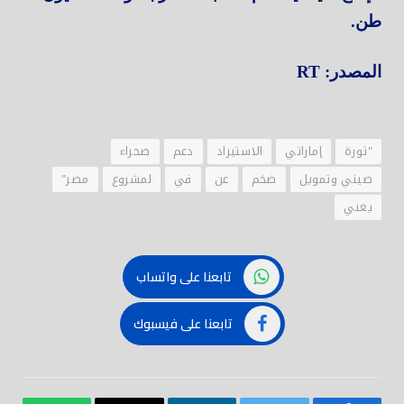
طن.
المصدر: RT
"ثورة
إماراتي
الاستيراد
دعم
صحراء
صيني وتمويل
ضخم
عن
في
لمشروع
مصر"
يغني
تابعنا على واتساب
تابعنا على فيسبوك